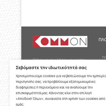
ΠΛ
ΠΟ
Θέλουμε να μιλήσουμε για τον
ΟΙ
κομμουνισμό της εποχής μας,
Σεβόμαστε την ιδιωτικότητά σας
ΕΡ
την αναγκαία αλλά όχι
Χρησιμοποιούμε cookies για να βελτιώσουμε την εμπειρί
ΔΙ
δεδομένη προοπτική.
περιήγησής σας, να προβάλλουμε εξατομικευμένες
Θέλουμε να μιλήσουμε
ΚΟ
διαφημίσεις ή περιεχόμενο και να αναλύουμε την
ταυτόχρονα για την
επισκεψιμότητά μας. Κάνοντας κλικ στην επιλογή
ΠΡ
«Αποδοχή Όλων», συναινείτε στη χρήση των cookies από
καθημερινή επιβίωση και τον
εμάς.
ΟΡ