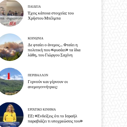
ΠΑΙΔΕΙΑ
Έχεις κάποια στοιχεία; του
Χρήστου Μπέλμπα
ΚΟΙΝΩΝΙΑ
Δε φταίει ο άνεμος… Φταίει η
πολιτική που «φυσάει» τα ίδια
λάθη, του Γιώργου Σαχίνη
ΠΕΡΙΒΆΛΛΟΝ
Γερνούν και γέρνουν οι
ανεμογεννήτριες;
ΕΡΓΑΤΙΚΟ ΚΙΝΗΜΑ
ΕΕ: «Ενδείξεις ότι το Ισραήλ
παραβιάζει τι υποχρεώσεις του»