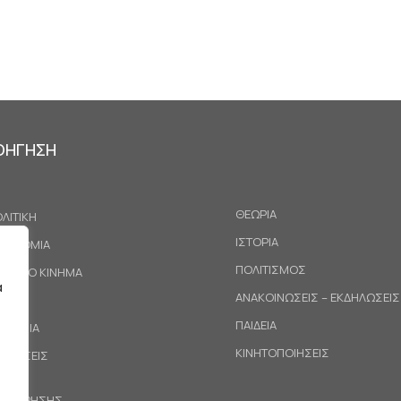
ΟΗΓΗΣΗ
ΘΕΩΡΙΑ
ΛΙΤΙΚΗ
ΙΣΤΟΡΙΑ
ΚΟΝΟΜΙΑ
ΠΟΛΙΤΙΣΜΟΣ
ΓΑΤΙΚΟ ΚΙΝΗΜΑ
α
ΑΝΑΚΟΙΝΩΣΕΙΣ – ΕΚΔΗΛΩΣΕΙΣ
ΕΘΝΗ
ΠΑΙΔΕΙΑ
ΙΝΩΝΙΑ
ΚΙΝΗΤΟΠΟΙΗΣΕΙΣ
ΟΤΑΣΕΙΣ
ΟΙ ΧΡΗΣΗΣ