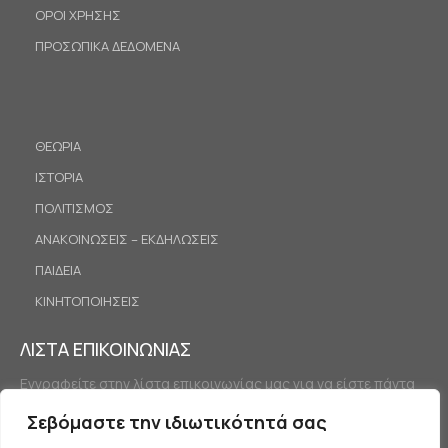
ΟΡΟΙ ΧΡΗΣΗΣ
ΠΡΟΣΩΠΙΚΑ ΔΕΔΟΜΕΝΑ
ΘΕΩΡΙΑ
ΙΣΤΟΡΙΑ
ΠΟΛΙΤΙΣΜΟΣ
ΑΝΑΚΟΙΝΩΣΕΙΣ – ΕΚΔΗΛΩΣΕΙΣ
ΠΑΙΔΕΙΑ
ΚΙΝΗΤΟΠΟΙΗΣΕΙΣ
ΛΙΣΤΑ ΕΠΙΚΟΙΝΩΝΙΑΣ
Εγγραφείτε στην λίστα επικοινωνίας μας για να είστε πάντα
ενημερωμένοι.
Σεβόμαστε την ιδιωτικότητά σας