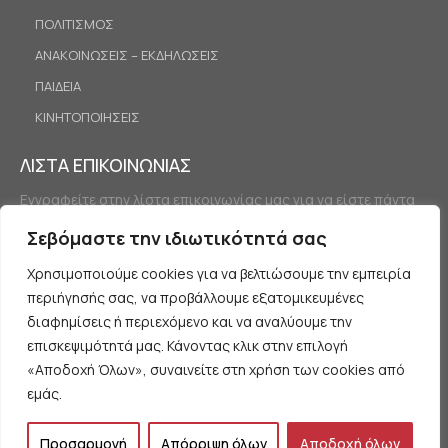
ΠΟΛΙΤΙΣΜΟΣ
ΑΝΑΚΟΙΝΩΣΕΙΣ – ΕΚΔΗΛΩΣΕΙΣ
ΠΑΙΔΕΙΑ
ΚΙΝΗΤΟΠΟΙΗΣΕΙΣ
ΛΙΣΤΑ ΕΠΙΚΟΙΝΩΝΙΑΣ
Εγγραφείτε στην λίστα επικοινωνίας μας για να είστε πάντα
ενημερωμένοι.
Σεβόμαστε την ιδιωτικότητά σας
Χρησιμοποιούμε cookies για να βελτιώσουμε την εμπειρία
περιήγησής σας, να προβάλλουμε εξατομικευμένες
διαφημίσεις ή περιεχόμενο και να αναλύουμε την
επισκεψιμότητά μας. Κάνοντας κλικ στην επιλογή
«Αποδοχή Όλων», συναινείτε στη χρήση των cookies από
Εγγραφή
εμάς.
Προσαρμογή
Απόρριψη όλων
Αποδοχή όλων