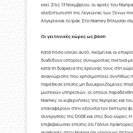
εκεί. Στις 13 Νοεμβρίου, οι αρχές του Νίγ
αλεξιπτωτιστή της Λεγεώνας των Ξένων που 
Αλγερία και το Ιράκ. Στο Niamey δήλωσαν σ
Οι γειτονικές χώρες ως βάση
Κατά πόσο ισχύει αυτό; Ακόμη και οι επικρι
διαδίδουν ιστορίες συνωμοσίας σχετικά με
κατά τη διάρκεια της έρευνάς τους στη χώ
αναγνώρισης που χρησιμοποιεί συνήθως η 
παρέθεσε επίσης μη διευκρινιζόμενες πη
μυστικών υπηρεσιών, οι οποίοι παραδέχθηκ
Niamey, οι κυβερνήσεις της Νιγηρίας και το
επαναφέρουν στην εξουσία τον έκπτωτο φι
συνεργάτες της DGSE και στις δύο χώρες. Η
επιβεβαίωσαν επίσης ότι Γάλλοι πράκτορες
αναφορές στον Νίγηρα ότι ντρόουνς πετού