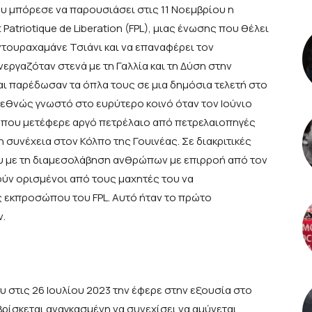
ου μπόρεσε να παρουσιάσει στις 11 Νοεμβρίου η
Patriotique de Liberation (FPL), μιας ένωσης που θέλει
τουραχαμάνε Τσιάνι και να επαναφέρει τον
γαζόταν στενά με τη Γαλλία και τη Δύση στην
ι παρέδωσαν τα όπλα τους σε μια δημόσια τελετή στο
 διεθνώς γνωστό στο ευρύτερο κοινό όταν τον Ιούνιο
ό που μετέφερε αργό πετρέλαιο από πετρελαιοπηγές
η συνέχεια στον Κόλπο της Γουινέας. Σε διακριτικές
υ με τη διαμεσολάβηση ανθρώπων με επιρροή από τον
τούν ορισμένοι από τους μαχητές του να
εκπροσώπου του FPL. Αυτό ήταν το πρώτο
ν.
υ στις 26 Ιουλίου 2023 την έφερε στην εξουσία στο
ρίσκεται αναγκασμένη να συνεχίσει να αμύνεται