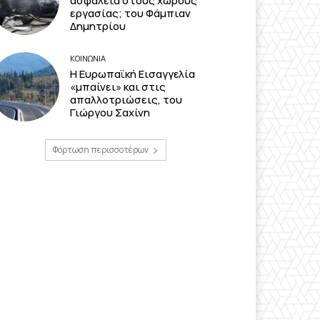
ασφάλεια στους χώρους
εργασίας; του Φάμπιαν
Δημητρίου
ΚΟΙΝΩΝΙΑ
Η Ευρωπαϊκή Εισαγγελία
«μπαίνει» και στις
απαλλοτριώσεις, του
Γιώργου Σαχίνη
Φόρτωση περισσοτέρων