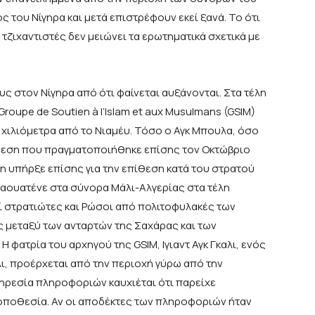
 του Νίγηρα και μετά επιστρέφουν εκεί ξανά. Το ότι
τζιχαντιστές δεν μειώνει τα ερωτηματικά σχετικά με
υς στον Νίγηρα από ότι φαίνεται αυξάνονται. Στα τέλη
roupe de Soutien à l’Islam et aux Musulmans (GSIM)
ς χιλιόμετρα από το Νιαμέυ. Τόσο ο Αγκ Μπουλα, όσο
πίθεση που πραγματοποιήθηκε επίσης τον Οκτώβριο
ση υπήρξε επίσης για την επίθεση κατά του στρατού
αουατένε στα σύνορα Μάλι-Αλγερίας στα τέλη
ί στρατιώτες και Ρώσοι από πολιτοφυλακές των
ς μεταξύ των ανταρτών της Σαχάρας και των
Η φατρία του αρχηγού της GSIM, Ιγιαντ Αγκ Γκαλι, ενός
, προέρχεται από την περιοχή γύρω από την
ηρεσία πληροφοριών καυχιέται ότι παρείχε
τοποθεσία. Αν οι αποδέκτες των πληροφοριών ήταν