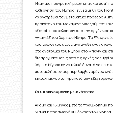
Ήταν μια πραγματική μικρή επιτυχία αυτή π
κυβέρνηση του Νίγηρα: εννέα μέλη του Front 
να ανατρέψει τον μεταβατικό πρόεδρο Αμπν
προκάτοχο του Μοχάμεντ Μπαζούμ που συνερ
εξουσία, αποχώρησαν από την οργάνωση κα
Αγκαντέζ του βόρειου Νίγηρα. Το FPL έγινε
του τρέχοντος έτους ανατίναξε έναν αγωγ
στα ανατολικά του Νίγηρα στο Μπενίν και στ
διαπραγματεύσεις από τις αρχές Νοεμβρίο
βόρειο Νίγηρα έγινε τελικά δυνατό να πεισ
αυτομολήσουν συμπεριλαμβανομένου ενός 
επιτυχημένο χτύπημα κατά των εξεγερμένω
Οι υποκινούμενες μειονότητες
Ακόμη και 16 μήνες μετά το πραξικόπημα πο
Νιαμέι η προσωρινή κυβέρνηση του Νίγηρα β