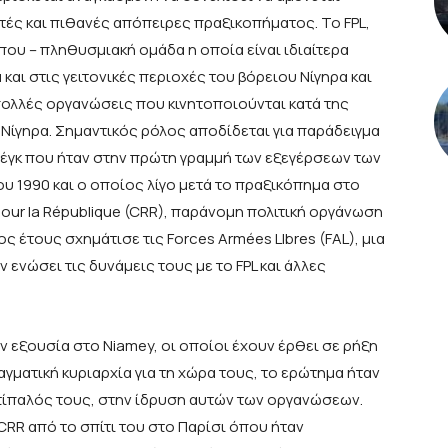
στές και πιθανές απόπειρες πραξικοπήματος. Το FPL,
ου – πληθυσμιακή ομάδα η οποία είναι ιδιαίτερα
και στις γειτονικές περιοχές του βόρειου Νίγηρα και
ς πολλές οργανώσεις που κινητοποιούνται κατά της
Νίγηρα. Σημαντικός ρόλος αποδίδεται για παράδειγμα
ρέγκ που ήταν στην πρώτη γραμμή των εξεγέρσεων των
ου 1990 και ο οποίος λίγο μετά το πραξικόπημα στο
pour la République (CRR), παράνομη πολιτική οργάνωση
ς έτους σχημάτισε τις Forces Armées LIbres (FAL), μια
 ενώσει τις δυνάμεις τους με το FPL και άλλες
ν εξουσία στο Niamey, οι οποίοι έχουν έρθει σε ρήξη
αγματική κυριαρχία για τη χώρα τους, το ερώτημα ήταν
αντίπαλός τους, στην ίδρυση αυτών των οργανώσεων.
CRR από το σπίτι του στο Παρίσι όπου ήταν