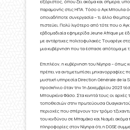
εξόριστος, όπου ζει ακόμα και σήμερα, υπ
παραμονής στις ΗΠΑ. Τόσο ο Αγκ Μπουλα όσ
οποιαδήποτε συνεργασία – τι άλλο θα μπορ
πιστεύει. Πολύ λιγότερο από τότε που ο Αγ
εβδομαδιαία εφημερίδα Jeune Afrique με έδ
με αντάρτικες πολιτοφυλακές Τουαρέγκ στο
μια κυβέρνηση που τα έσπασε απότομα με τ
Επιπλέον, η κυβέρνηση του Νίγηρα – όπως κ
πρέπει να αντιμετωπίσει μηχανορραφίες πο
μυστική υπηρεσία Direction Générale de la S
προσκήνιο όταν την 1η Δεκεμβρίου 2023 τ
Μπουρκίνα Φάσο. Στα κινητά τους οι αρχέ
τοποθεσιών στην πρωτεύουσα Ουαγκαντούγ
περιοχές που σπέρνουν τον τρόμο τζιχαντ
του κινδύνου σε Μπαμάκο και Νιαμέι ακόμα
πληροφορίες στον Νίγηρα ότι η DGSE συμμ