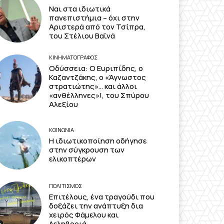
Ναι στα ιδιωτικά
πανεπιστήμια – όχι στην
Αριστερά από τον Τσίπρα,
του Στέλιου Βαϊνά
ΚΙΝΗΜΑΤΟΓΡΆΦΟΣ
Οδύσσεια: Ο Ευριπίδης, ο
Καζαντζάκης, ο «Άγνωστος
στρατιώτης»… και άλλοι
«ανθέλληνες»!, του Σπύρου
Αλεξίου
ΚΟΙΝΩΝΙΑ
Η ιδιωτικοποίηση οδήγησε
στην σύγκρουση των
ελικοπτέρων
ΠΟΛΙΤΙΣΜΟΣ
Επιτέλους, ένα τραγούδι που
δοξάζει την ανάπτυξη δια
χειρός Φάμελου και
Δεληβοριά