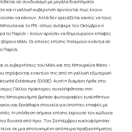
οτίθεται σε συνδυασμό με μεγάλα διαστήματα
ο και η γαλλική κυβέρνηση αρνούνται πως έχουν
ούσαν να κάνουν; Αλλά δεν χρειάζεται κανείς να τους
κ Μπουλα και το FPL -όπως ανέφερε τον Οκτώβριο η
ρα το Παρίσι – έχουν αρχίσει να δημιουργούν επαφές
 βόρειο Μάλι. Οι οποίες επίσης πολεμούν ενάντια σε
ο Παρίσι.
αι οι κυβερνήσεις του Μάλι και της Μπουρκίνα Φάσο –
υ στρέφονται εναντίον της από τη γαλλική εξωτερική
écurité Extérieure (DGSE). Αυτή η διαμάχη ήρθε στο
έσσερις Γάλλοι πράκτορες συνελήφθησαν στη
ς της Μπουρκινάμπε βρήκαν φωτογραφίες ευαίσθητων
κου και ξεκάθαρα στοιχεία για ύποπτες επαφές με
ιστές. Η υπόθεση σήμανε επίσης έκρουσε τον κώδωνα
 πιο δυνατά από πριν. Τον Σεπτέμβριο κυκλοφόρησαν
ετείχε σε μια αποτυχημένη απόπειρα πραξικοπήματος