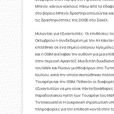
Μπενίν, κάνουν κύκλους πάνω από το έδαφος
στο βόρειο Μπενίν δραστηριοποιούνται και 
τις δραστηριότητες της DGSE στο Σαχέλ.
Μιλώντας για τζιχαντιστές: Οι επιθέσεις το
Οκτωβρίου η συνδεδεμένη με την Αλ Κάιντα G
επιτέθηκε σε ένα σημείο ελέγχου λίγα μόλι
και η GSIM ανέλαβαν την ευθύνη για μια ε
στην περιοχή Αγκαντέζ. Μια διπλή διεκδίκη
του Μάλι και Ρώσων μισθοφόρων στο Τιντσ
Ιουλίου, κατά την οποία σκοτώθηκαν πολλο
Τουαρέγκ και την GSIM. Πιθανόν οι διαφορέ
τζιχαντιστών να μην είναι πάντα ξεκάθαρες. 
παραδοσιακού ηγέτη των Τουαρέγκ του Μάλι
Τιντσαουατένε Η ουκρανική στρατιωτική υπ
πληροφορίες για την επίθεση κοντά στην 