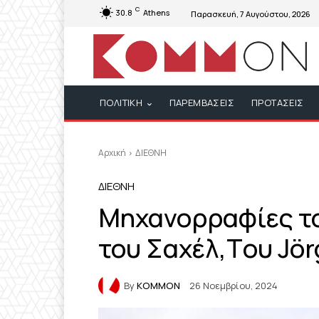
C
30.8
Athens
Παρασκευή, 7 Αυγούστου, 2026
ΠΟΛΙΤΙΚΗ
ΠΑΡΕΜΒΑΣΕΙΣ
ΠΡΟΤΑΣΕΙΣ
Αρχική
ΔΙΕΘΝΗ
ΔΙΕΘΝΗ
Μηχανορραφίες το
του Σαχέλ,Tου Jör
By
KOMMON
26 Νοεμβρίου, 2024