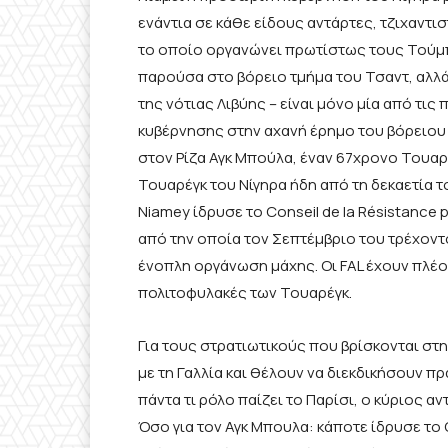
ενάντια σε κάθε είδους αντάρτες, τζιχαντι
το οποίο οργανώνει πρωτίστως τους Τούμπ
παρούσα στο βόρειο τμήμα του Τσαντ, αλλά 
της νότιας Λιβύης – είναι μόνο μία από τι
κυβέρνησης στην αχανή έρημο του βόρειου 
στον Ρίζα Αγκ Μπούλα, έναν 67χρονο Τουα
Τουαρέγκ του Νίγηρα ήδη από τη δεκαετία τ
Niamey ίδρυσε το Conseil de la Résistance 
από την οποία τον Σεπτέμβριο του τρέχοντο
ένοπλη οργάνωση μάχης. Οι FAL έχουν πλέον
πολιτοφυλακές των Τουαρέγκ.
Για τους στρατιωτικούς που βρίσκονται στη
με τη Γαλλία και θέλουν να διεκδικήσουν πρ
πάντα τι ρόλο παίζει το Παρίσι, ο κύριος 
Όσο για τον Αγκ Μπουλα: κάποτε ίδρυσε το 