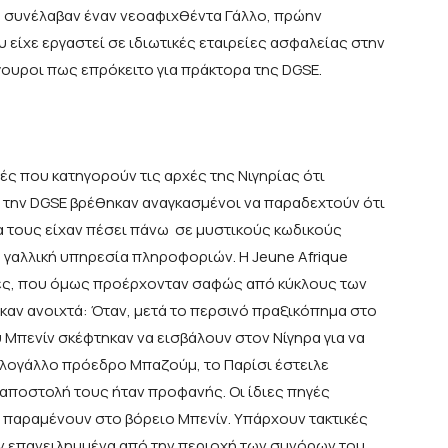
ηρα συνέλαβαν έναν νεοαφιχθέντα Γάλλο, πρώην
είχε εργαστεί σε ιδιωτικές εταιρείες ασφαλείας στην
ίγουροι πως επρόκειτο για πράκτορα της DGSE.
τές που κατηγορούν τις αρχές της Νιγηρίας ότι
 την DGSE βρέθηκαν αναγκασμένοι να παραδεχτούν ότι
ρα τους είχαν πέσει πάνω σε μυστικούς κωδικούς
γαλλική υπηρεσία πληροφοριών. Η Jeune Afrique
γές, που όμως προέρχονταν σαφώς από κύκλους των
αν ανοιχτά: Όταν, μετά το περσινό πραξικόπημα στο
υ Μπενίν σκέφτηκαν να εισβάλουν στον Νίγηρα για να
λογάλλο πρόεδρο Μπαζούμ, το Παρίσι έστειλε
 αποστολή τους ήταν προφανής. Οι ίδιες πηγές
 παραμένουν στο βόρειο Μπενίν. Υπάρχουν τακτικές
ν επανειλημμένα από την περιοχή των συνόρων του