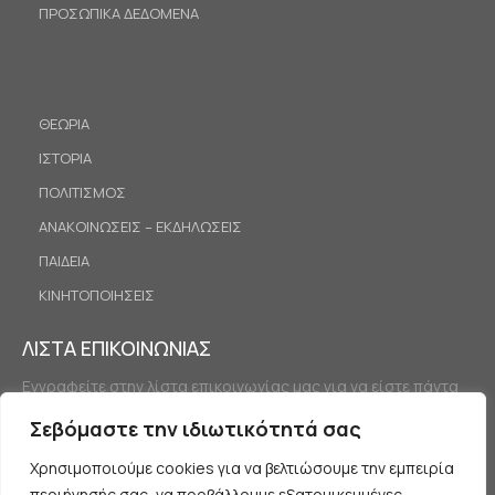
ΠΡΟΣΩΠΙΚΑ ΔΕΔΟΜΕΝΑ
ΘΕΩΡΙΑ
ΙΣΤΟΡΙΑ
ΠΟΛΙΤΙΣΜΟΣ
ΑΝΑΚΟΙΝΩΣΕΙΣ – ΕΚΔΗΛΩΣΕΙΣ
ΠΑΙΔΕΙΑ
ΚΙΝΗΤΟΠΟΙΗΣΕΙΣ
ΛΙΣΤΑ ΕΠΙΚΟΙΝΩΝΙΑΣ
Εγγραφείτε στην λίστα επικοινωνίας μας για να είστε πάντα
ενημερωμένοι.
Σεβόμαστε την ιδιωτικότητά σας
Χρησιμοποιούμε cookies για να βελτιώσουμε την εμπειρία
περιήγησής σας, να προβάλλουμε εξατομικευμένες