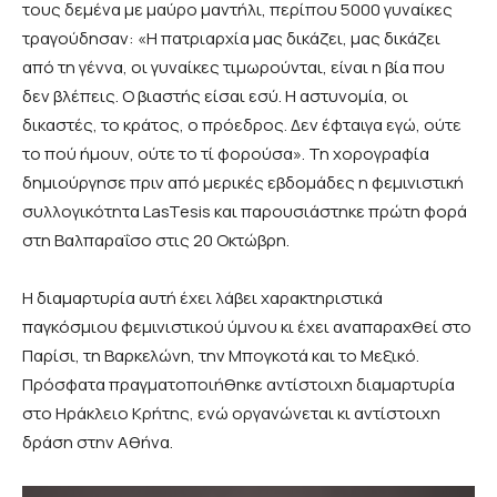
τους δεμένα με μαύρο μαντήλι, περίπου 5000 γυναίκες
τραγούδησαν: «Η πατριαρχία μας δικάζει, μας δικάζει
από τη γέννα, οι γυναίκες τιμωρούνται, είναι η βία που
δεν βλέπεις. Ο βιαστής είσαι εσύ. Η αστυνομία, οι
δικαστές, το κράτος, ο πρόεδρος. Δεν έφταιγα εγώ, ούτε
το πού ήμουν, ούτε το τί φορούσα». Τη χορογραφία
δημιούργησε πριν από μερικές εβδομάδες η φεμινιστική
συλλογικότητα LasTesis και παρουσιάστηκε πρώτη φορά
στη Βαλπαραΐσο στις 20 Οκτώβρη.
Η διαμαρτυρία αυτή έχει λάβει χαρακτηριστικά
παγκόσμιου φεμινιστικού ύμνου κι έχει αναπαραχθεί στο
Παρίσι, τη Βαρκελώνη, την Μπογκοτά και το Μεξικό.
Πρόσφατα πραγματοποιήθηκε αντίστοιχη διαμαρτυρία
στο Ηράκλειο Κρήτης, ενώ οργανώνεται κι αντίστοιχη
δράση στην Αθήνα.