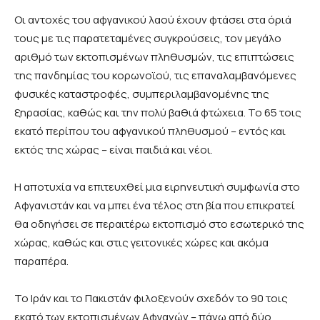
Οι αντοχές του αφγανικού λαού έχουν φτάσει στα όριά
τους με τις παρατεταμένες συγκρούσεις, τον μεγάλο
αριθμό των εκτοπισμένων πληθυσμών, τις επιπτώσεις
της πανδημίας του κορωνοϊού, τις επαναλαμβανόμενες
φυσικές καταστροφές, συμπεριλαμβανομένης της
ξηρασίας, καθώς και την πολύ βαθιά φτώχεια. Το 65 τοις
εκατό περίπου του αφγανικού πληθυσμού – εντός και
εκτός της χώρας – είναι παιδιά και νέοι.
Η αποτυχία να επιτευχθεί μια ειρηνευτική συμφωνία στο
Αφγανιστάν και να μπει ένα τέλος στη βία που επικρατεί
θα οδηγήσει σε περαιτέρω εκτοπισμό στο εσωτερικό της
χώρας, καθώς και στις γειτονικές χώρες και ακόμα
παραπέρα.
Το Ιράν και το Πακιστάν φιλοξενούν σχεδόν το 90 τοις
εκατό των εκτοπισμένων Αφγανών – πάνω από δύο