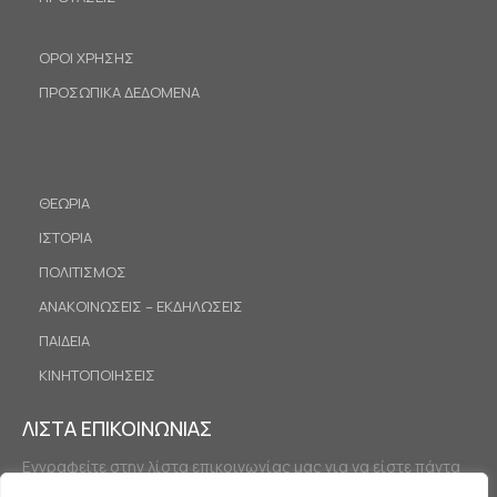
ΟΡΟΙ ΧΡΗΣΗΣ
ΠΡΟΣΩΠΙΚΑ ΔΕΔΟΜΕΝΑ
ΘΕΩΡΙΑ
ΙΣΤΟΡΙΑ
ΠΟΛΙΤΙΣΜΟΣ
ΑΝΑΚΟΙΝΩΣΕΙΣ – ΕΚΔΗΛΩΣΕΙΣ
ΠΑΙΔΕΙΑ
ΚΙΝΗΤΟΠΟΙΗΣΕΙΣ
ΛΙΣΤΑ ΕΠΙΚΟΙΝΩΝΙΑΣ
Εγγραφείτε στην λίστα επικοινωνίας μας για να είστε πάντα
ενημερωμένοι.