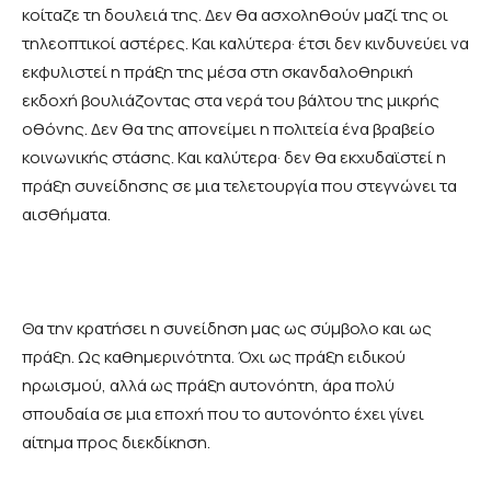
κοίταζε τη δουλειά της. Δεν θα ασχοληθούν μαζί της οι
τηλεοπτικοί αστέρες. Και καλύτερα· έτσι δεν κινδυνεύει να
εκφυλιστεί η πράξη της μέσα στη σκανδαλοθηρική
εκδοχή βουλιάζοντας στα νερά του βάλτου της μικρής
οθόνης. Δεν θα της απονείμει η πολιτεία ένα βραβείο
κοινωνικής στάσης. Και καλύτερα· δεν θα εκχυδαϊστεί η
πράξη συνείδησης σε μια τελετουργία που στεγνώνει τα
αισθήματα.
Θα την κρατήσει η συνείδηση μας ως σύμβολο και ως
πράξη. Ως καθημερινότητα. Όχι ως πράξη ειδικού
ηρωισμού, αλλά ως πράξη αυτονόητη, άρα πολύ
σπουδαία σε μια εποχή που το αυτονόητο έχει γίνει
αίτημα προς διεκδίκηση.