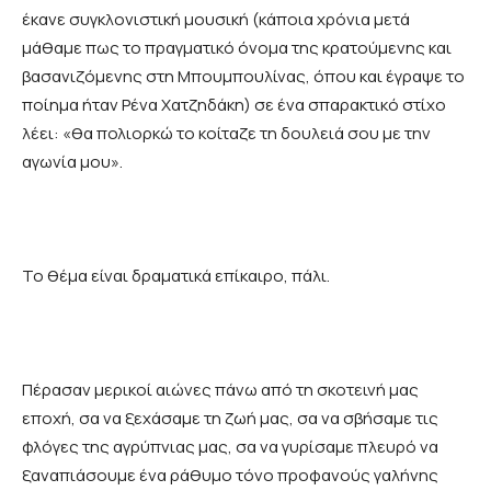
έκανε συγκλονιστική μουσική (κάποια χρόνια μετά
μάθαμε πως το πραγματικό όνομα της κρατούμενης και
βασανιζόμενης στη Μπουμπουλίνας, όπου και έγραψε το
ποίημα ήταν Ρένα Χατζηδάκη) σε ένα σπαρακτικό στίχο
λέει: «θα πολιορκώ το κοίταζε τη δουλειά σου με την
αγωνία μου».
Το θέμα είναι δραματικά επίκαιρο, πάλι.
Πέρασαν μερικοί αιώνες πάνω από τη σκοτεινή μας
εποχή, σα να ξεχάσαμε τη ζωή μας, σα να σβήσαμε τις
φλόγες της αγρύπνιας μας, σα να γυρίσαμε πλευρό να
ξαναπιάσουμε ένα ράθυμο τόνο προφανούς γαλήνης