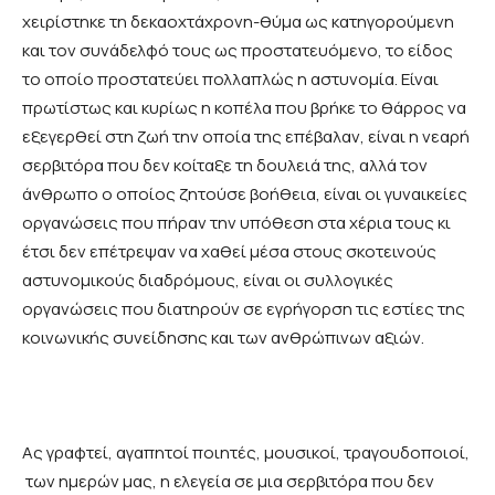
χειρίστηκε τη δεκαοχτάχρονη-θύμα ως κατηγορούμενη
και τον συνάδελφό τους ως προστατευόμενο, το είδος
το οποίο προστατεύει πολλαπλώς η αστυνομία. Είναι
πρωτίστως και κυρίως η κοπέλα που βρήκε το θάρρος να
εξεγερθεί στη ζωή την οποία της επέβαλαν, είναι η νεαρή
σερβιτόρα που δεν κοίταξε τη δουλειά της, αλλά τον
άνθρωπο ο οποίος ζητούσε βοήθεια, είναι οι γυναικείες
οργανώσεις που πήραν την υπόθεση στα χέρια τους κι
έτσι δεν επέτρεψαν να χαθεί μέσα στους σκοτεινούς
αστυνομικούς διαδρόμους, είναι οι συλλογικές
οργανώσεις που διατηρούν σε εγρήγορση τις εστίες της
κοινωνικής συνείδησης και των ανθρώπινων αξιών.
Ας γραφτεί, αγαπητοί ποιητές, μουσικοί, τραγουδοποιοί,
των ημερών μας, η ελεγεία σε μια σερβιτόρα που δεν