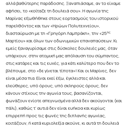
αλλά βαθύτερης παράδοσης. Ξαναπιάσαμε, αν το είχαμε
αφήσει, το «κοίταζε τη δουλειά σου». Η αγωνία της
Μαρίνας εξωθήθηκε στους εορτασμούς του ιστορικού
παρελθόντος και των «Ηρώων Πολυτεχνείου»,
ης
διασταύρωση με τη «Γρηγόρη Λαμπράκη», την «25
Μαρτίου» και όλων των οδωνυμικών επαναπαύσεων. Κι
εμείς ξαναγυρίσαμε στις δύσκολες δουλειές μας, όταν
υπάρχουν, στην ατομική μας απόλαυση του σύμπαντος,
στις κατάρες και τις ευχές, για κάτι καλύτερο που δεν το
βλέπουμε, στο «δε γίνεται τίποτα»! Και οι Μαρίνες, δεν
είναι μέσα πια. Είναι εκεί έξω, έγκλειστες αλλά και
ελεύθερες, υπό όρους, υπό σκληρούς όρους, δεν
κάνουν στίχους την αγωνία τους, βασανίζονται,
φωνάζουν ενίοτε απεγνωσμένα αλλά δεν ακούγονται (και
πάλι), καθώς τ’ αυτιά δεν είναι ευήκοα και κυρίως
επιρρεπή προς τις φωνές της διπλανής αγωνίας,
κοιτάζουν, ή κατά κυριολεξία ακούνε, κι αυτά τη δουλειά