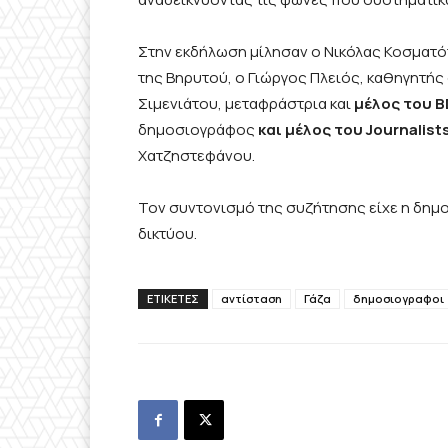
Στην εκδήλωση μίλησαν ο Νικόλας Κοσματό
της Βηρυτού, ο Γιώργος Πλειός, καθηγητής
Σιμενιάτου, μεταφράστρια και
μέλος του B
δημοσιογράφος
και μέλος του Journalist
Χατζηστεφάνου.
Τον συντονισμό της συζήτησης είχε η δημ
δικτύου.
ΕΤΙΚΕΤΕΣ
αντίσταση
Γάζα
δημοσιογραφοι