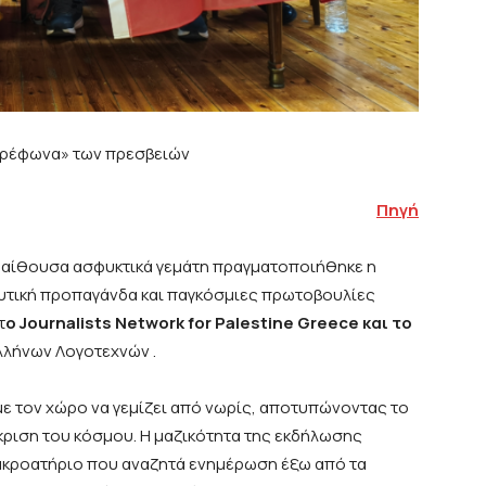
φερέφωνα» των πρεσβειών
Πηγή
α αίθουσα ασφυκτικά γεμάτη πραγματοποιήθηκε η
Δυτική προπαγάνδα και παγκόσμιες πρωτοβουλίες
τ
ο Journalists Network for Palestine Greece και το
λλήνων Λογοτεχνών .
ε τον χώρο να γεμίζει από νωρίς, αποτυπώνοντας το
κριση του κόσμου. Η μαζικότητα της εκδήλωσης
ό ακροατήριο που αναζητά ενημέρωση έξω από τα