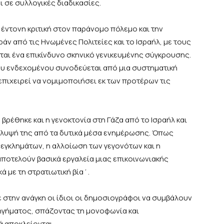
ι σε συλλογικές διαδικασίες.
 έντονη κριτική στον παράνομο πόλεμο και την
άν από τις Ηνωμένες Πολιτείες και το Ισραήλ, με τους
αι ένα επικίνδυνο σκηνικό γενικευμένης σύγκρουσης.
ου ενδεχομένου συνοδεύεται από μια συστηματική
επιχειρεί να νομιμοποιήσει εκ των προτέρων τις
βρέθηκε και η γενοκτονία στη Γάζα από το Ισραήλ και
κάλυψή της από τα δυτικά μέσα ενημέρωσης. Όπως
εγκλημάτων, η αλλοίωση των γεγονότων και η
οτελούν βασικά εργαλεία μιας επικοινωνιακής
 με τη στρατιωτική βία΄.
 στην ανάγκη οι ίδιοι οι δημοσιογράφοι να συμβάλουν
ηγήματος, σπάζοντας τη μονοφωνία και
 αποκλείονται.