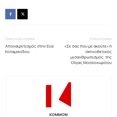
Προηγούμενο άρθρο
Επόμενο άρθρο
Αποχαιρετισμός στην Εύα
«Σε σας που με ακούτε» ή
Κοταμανίδου
σκηνοθετικός
μισανθρωπισμός, της
Όλγας Μοσχοχωρίτου
KOMMON