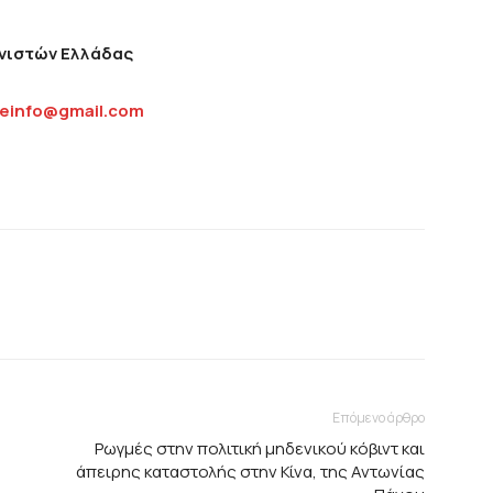
θνιστών Ελλάδας
einfo
@
gmail
.
com
Επόμενο άρθρο
Ρωγμές στην πολιτική μηδενικού κόβιντ και
άπειρης καταστολής στην Κίνα, της Αντωνίας