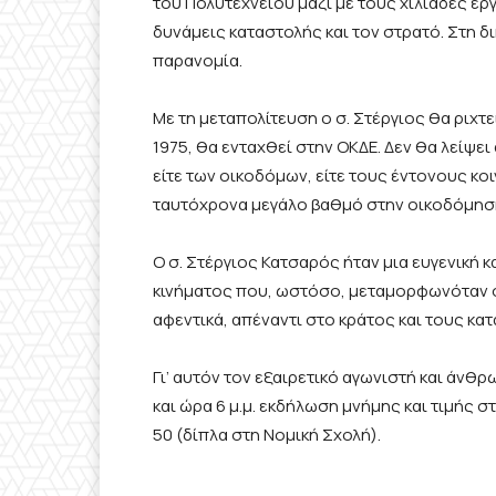
του Πολυτεχνείου μαζί με τους χιλιάδες ε
δυνάμεις καταστολής και τον στρατό. Στη δι
παρανομία.
Με τη μεταπολίτευση ο σ. Στέργιος θα ριχτε
1975, θα ενταχθεί στην ΟΚΔΕ. Δεν θα λείψε
είτε των οικοδόμων, είτε τους έντονους κ
ταυτόχρονα μεγάλο βαθμό στην οικοδόμηση
Ο σ. Στέργιος Κατσαρός ήταν μια ευγενική 
κινήματος που, ωστόσο, μεταμορφωνόταν σε
αφεντικά, απέναντι στο κράτος και τους κα
Γι’ αυτόν τον εξαιρετικό αγωνιστή και άνθ
και ώρα 6 μ.μ. εκδήλωση μνήμης και τιμής
50 (δίπλα στη Νομική Σχολή).