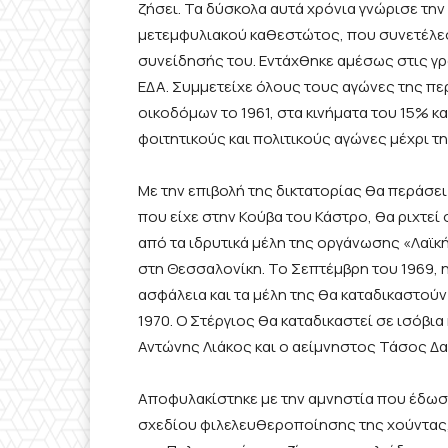
ζήσει. Τα δύσκολα αυτά χρόνια γνώρισε την 
μετεμφυλιακού καθεστώτος, που συνετέλε
συνείδησής του. Εντάχθηκε αμέσως στις γρα
ΕΔΑ. Συμμετείχε όλους τους αγώνες της πε
οικοδόμων το 1961, στα κινήματα του 15% και
φοιτητικούς και πολιτικούς αγώνες μέχρι τη
Με την επιβολή της δικτατορίας θα περάσει
που είχε στην Κούβα του Κάστρο, θα ριχτεί
από τα ιδρυτικά μέλη της οργάνωσης «Λαϊκ
στη Θεσσαλονίκη. Το Σεπτέμβρη του 1969, 
ασφάλεια και τα μέλη της θα καταδικαστούν 
1970. Ο Στέργιος θα καταδικαστεί σε ισόβι
Αντώνης Λιάκος και ο αείμνηστος Τάσος Δ
Αποφυλακίστηκε με την αμνηστία που έδωσ
σχεδίου φιλελευθεροποίησης της χούντας, 