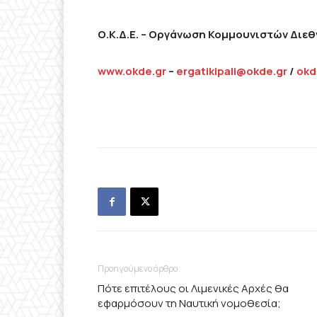
Ο.Κ.Δ.Ε. – Οργάνωση Κομμουνιστών Διε
www
.
okde
.
gr
–
ergatikipali
@
okde
.
gr
/
okd
Προηγούμενο άρθρο
Πότε επιτέλους οι Λιμενικές Αρχές θα
εφαρμόσουν τη Ναυτική νομοθεσία;