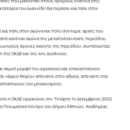
ργάτες που μάχονταν στους δρόμους ενάντια στις
κτατορία του Ιωαννίδη θα περάσει και πάλι στην
ί και πάλι στον αγώνα και πολύ σύντομα, αρχές του
ι από κανέναν αγώνα της μεταπολιτευτικής περιόδου
οινωνικούς αγώνες εκείνης της περιόδου, συντελώντας
 της ΟΚΔΕ και της 4ης Διεθνούς.
και σεμνή μορφή του εργατικού και επαναστατικού
 «άγριο θηρίο» απέναντι στην αδικία, απέναντι στα
τασταλτικούς του μηχανισμούς.
ρωπο η ΟΚΔΕ οργανώνει την Τετάρτη 14 Δεκεμβρίου 2022
 στο Πνευματικό Κέντρο του Δήμου Αθηνών, Ακαδημίας