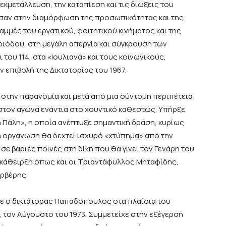
εκμετάλλευση, την καταπίεση και τις διώξεις του
σαν στην διαμόρφωση της προσωπικότητας και της
μμές του εργατικού, φοιτητικού κινήματος και της
ριόδου, στη μεγάλη απεργία και σύγκρουση των
 του 114, στα «Ιουλιανά» και τους κοινωνικούς,
ν επιβολή της Δικτατορίας του 1967.
 στην παρανομία και μετά από μια σύντομη περιπέτεια
 στον αγώνα ενάντια στο χουντικό καθεστώς. Υπήρξε
ή Πάλη», η οποία ανέπτυξε σημαντική δράση, κυρίως
η οργάνωση θα δεχτεί ισχυρό «χτύπημα» από την
σε βαριές ποινές στη δίκη που θα γίνει τον Γενάρη του
α κάθειρξη όπως και οι Τριαντάφυλλος Μηταφίδης,
αρβέρης.
ε ο δικτάτορας Παπαδόπουλος στα πλαίσια του
τον Αύγουστο του 1973. Συμμετείχε στην εξέγερση