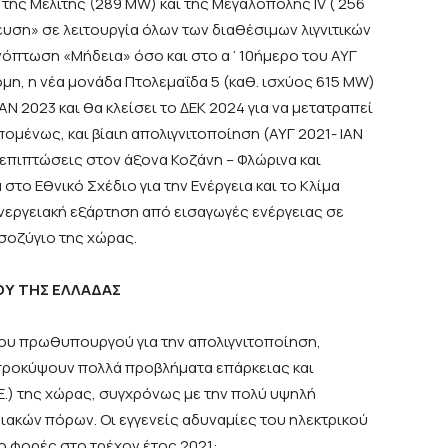
της Μελίτης (289 MW) και της Μεγαλόπολης IV ( 256
ση» σε λειτουργία όλων των διαθέσιμων λιγνιτικών
ονόπτωση «Μήδεια» όσο και στο α΄10ήμερο του ΑΥΓ
μη, η νέα μονάδα Πτολεμαΐδα 5 (καθ. ισχύος 615 MW)
ΙΑΝ 2023 και θα κλείσει το ΔΕΚ 2024 για να μετατραπεί
πομένως, και βίαιη απολιγνιτοποίηση (ΑΥΓ 2021- ΙΑΝ
 επιπτώσεις στον άξονα Κοζάνη – Φλώρινα και
στο Εθνικό Σχέδιο για την Ενέργεια και το Κλίμα
ενεργειακή εξάρτηση από εισαγωγές ενέργειας σε
ισοζύγιο της χώρας.
ΟΥ ΤΗΣ ΕΛΛΑΔΑΣ
α του πρωθυπουργού για την απολιγνιτοποίηση,
 προκύψουν πολλά προβλήματα επάρκειας και
Ε.) της χώρας, συγχρόνως με την πολύ υψηλή
ιακών πόρων. Οι εγγενείς αδυναμίες του ηλεκτρικού
 φορές στο τρέχον έτος 2021: