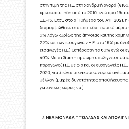
στην τιμή της Η.Ε. στη χονδρική αγορά (€1
χρεοκοπία, ήδη από το 2010, ενώ προ 15ετί
Ε.Ε.-15. Έτσι, στο α΄10ήμερο του ΑΥΓ 2021,
διαμορφώθηκε στα επίπεδα: φυσικό αέριο (
5% λόγω κυρίως της άπνοιας και της χαμη
22% και των εισαγωγών Η.Ε. στο 16% με άνοδ
εισαγωγές Η.Ε.) ξεπέρασαν το 60% ενώ οι εγ
40%. Με τη βίαιη – πρόωρη απολιγνιτοποίη
παραγωγοί Η.Ε. με φ.α και οι εισαγωγείς Η.
2020, γιατί είναι τεχνικοοικονομικά ανέφικτ
μέλλον (μικρές δυνατότητες αποθήκευσης Η.
γειτονικές χώρες κ.α.).
ΝΕΑ ΜΟΝΑΔΑ ΠΤΟΛ/ΔΑ 5 ΚΑΙ ΑΠΟΛΙΓΝ