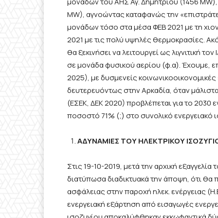
μονάδων του ΑΗΣ Αγ. Δημητρίου (1456 MW), 
MW), αγνοώντας καταφανώς την «επιστράτευ
μονάδων τόσο στα μέσα ΦΕΒ 2021 με τη χι
2021 με τις πολύ υψηλές θερμοκρασίες. Ακό
θα ξεκινήσει να λειτουργεί ως λιγνιτική τον 
σε μονάδα φυσικού αερίου (φ.α). Έχουμε, ε
2025), με δυσμενείς κοινωνικοοικονομικές
δευτερευόντως στην Αρκαδία, όταν μάλιστα 
(ΕΣΕΚ, ΔΕΚ 2020) προβλέπεται για το 2030 
ποσοστό 71% (;) στο συνολικό ενεργειακό 
ΑΔΥΝΑΜΙΕΣ ΤΟΥ ΗΛΕΚΤΡΙΚΟΥ ΙΣΟΖΥΓΙ
Στις 19-10-2019, μετά την αρχική εξαγγελί
διατύπωσα διαδικτυακά την άποψη, ότι θα
ασφάλειας στην παροχή ηλεκ. ενέργειας (Η.
ενεργειακή εξάρτηση από εισαγωγές ενεργε
ισοζυγίου αποκαλύφθηκαν εκκωφαντικά δύο