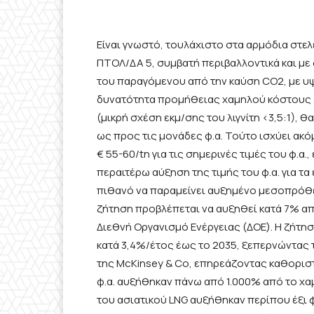
Είναι γνωστό, τουλάχιστο στα αρμόδια στελ
ΠΤΟΛ/ΔΑ 5, συμβατή περιβαλλοντικά και μ
του παραγόμενου από την καύση CO2, με υ
δυνατότητα προμήθειας χαμηλού κόστους λ
(μικρή σχέση εκμ/σης του λιγνίτη <3,5:1), 
ως προς τις μονάδες φ.α. Τούτο ισχύει ακό
€ 55-60/tn για τις σημερινές τιμές του φ.α
περαιτέρω αύξηση της τιμής του φ.α. για τα 
πιθανό να παραμείνει αυξημένο μεσοπρόθε
ζήτηση προβλέπεται να αυξηθεί κατά 7% απ
Διεθνή Οργανισμό Ενέργειας (ΔΟΕ). Η ζήτη
κατά 3,4%/έτος έως το 2035, ξεπερνώντας
της McKinsey & Co, επηρεάζοντας καθοριστ
φ.α. αυξήθηκαν πάνω από 1.000% από το χ
του ασιατικού LNG αυξήθηκαν περίπου έξι φ