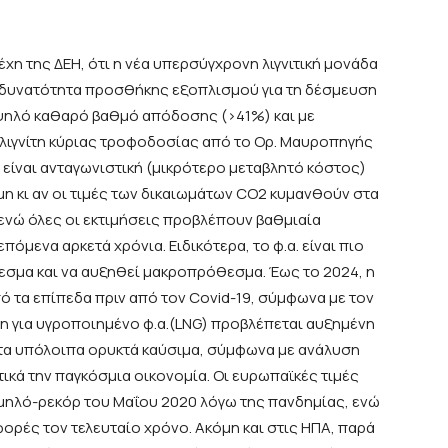
έχη της ΔΕΗ, ότι η νέα υπερσύγχρονη λιγνιτική μονάδα
ε δυνατότητα προσθήκης εξοπλισμού για τη δέσμευση
ψηλό καθαρό βαθμό απόδοσης (>41%) και με
ιγνίτη κύριας τροφοδοσίας από το Ορ. Μαυροπηγής
θα είναι ανταγωνιστική (μικρότερο μεταβλητό κόστος)
μη κι αν οι τιμές των δικαιωμάτων CO2 κυμανθούν στα
., ενώ όλες οι εκτιμήσεις προβλέπουν βαθμιαία
επόμενα αρκετά χρόνια. Ειδικότερα, το φ.α. είναι πιο
σμα και να αυξηθεί μακροπρόθεσμα. Έως το 2024, η
ό τα επίπεδα πριν από τον Covid-19, σύμφωνα με τον
ση για υγροποιημένο φ.α.(LNG) προβλέπεται αυξημένη
 τα υπόλοιπα ορυκτά καύσιμα, σύμφωνα με ανάλυση
ικά την παγκόσμια οικονομία. Οι ευρωπαϊκές τιμές
αμηλό-ρεκόρ του Μαΐου 2020 λόγω της πανδημίας, ενώ
ορές τον τελευταίο χρόνο. Ακόμη και στις ΗΠΑ, παρά