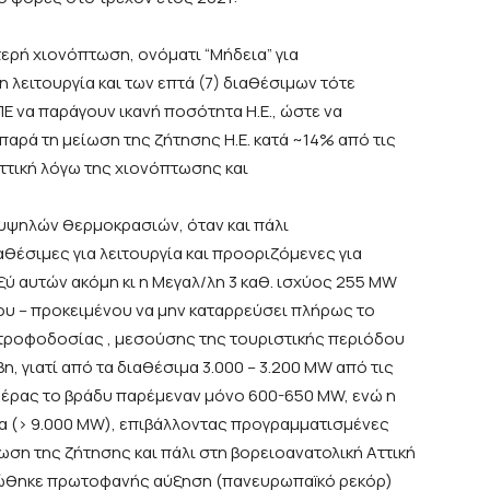
τερή χιονόπτωση, ονόματι “Μήδεια” για
 λειτουργία και των επτά (7) διαθέσιμων τότε
Ε να παράγουν ικανή ποσότητα Η.Ε., ώστε να
αρά τη μείωση της ζήτησης Η.Ε. κατά ~14% από τις
Αττική λόγω της χιονόπτωσης και
 υψηλών θερμοκρασιών, όταν και πάλι
αθέσιμες για λειτουργία και προοριζόμενες για
ξύ αυτών ακόμη κι η Μεγαλ/λη 3 καθ. ισχύος 255 MW
νου – προκειμένου να μην καταρρεύσει πλήρως το
 τροφοδοσίας , μεσούσης της τουριστικής περιόδου
η, γιατί από τα διαθέσιμα 3.000 – 3.200 MW από τις
 ημέρας το βράδυ παρέμεναν μόνο 600-650 MW, ενώ η
 (> 9.000 MW), επιβάλλοντας προγραμματισμένες
ωση της ζήτησης και πάλι στη βορειοανατολική Αττική
ιώθηκε πρωτοφανής αύξηση (πανευρωπαïκό ρεκόρ)