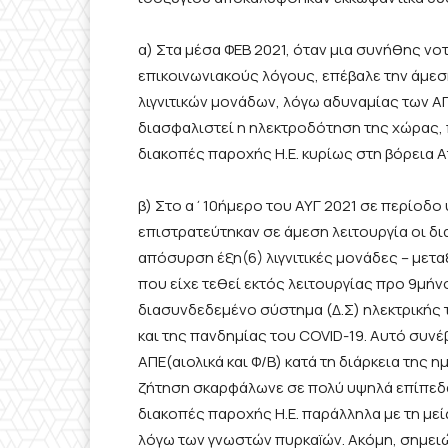
α) Στα μέσα ΦΕΒ 2021, όταν μια συνήθης νο
επικοινωνιακούς λόγους, επέβαλε την άμεση
λιγνιτικών μονάδων, λόγω αδυναμίας των ΑΠ
διασφαλιστεί η ηλεκτροδότηση της χώρας, π
διακοπές παροχής Η.Ε. κυρίως στη βόρεια 
β) Στο α΄10ήμερο του ΑΥΓ 2021 σε περίοδο
επιστρατεύτηκαν σε άμεση λειτουργία οι δι
απόσυρση έξη(6) λιγνιτικές μονάδες – μετα
που είχε τεθεί εκτός λειτουργίας προ 9μή
διασυνδεδεμένο σύστημα (Δ.Σ) ηλεκτρικής
και της πανδημίας του COVID-19. Αυτό συνέβ
ΑΠΕ(αιολικά και Φ/Β) κατά τη διάρκεια της
ζήτηση σκαρφάλωνε σε πολύ υψηλά επίπεδα
διακοπές παροχής Η.Ε. παράλληλα με τη μεί
λόγω των γνωστών πυρκαïών. Ακόμη, σημε