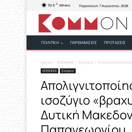
C
30.8
Athens
Παρασκευή, 7 Αυγούστου, 2026
ΠΟΛΙΤΙΚΗ
ΠΑΡΕΜΒΑΣΕΙΣ
ΠΡΟΤΑΣΕΙΣ
Αρχική
ΚΟΙΝΩΝΙΑ
Ενέργεια
Απολιγνιτοποίηση κ
ΚΟΙΝΩΝΙΑ
Ενέργεια
Απολιγνιτοποίη
ισοζύγιο «βραχ
Δυτική Μακεδον
Παπαγεωργίου