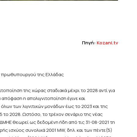
Πηγή:
Kozani
.
tv
ου πρωθυπουργού της Ελλάδας
ιτοποίηση της χώρας σταδιακά μέχρι το 2028 αντί για
α απόφαση η απολιγνιτοποίηση έγινε και
λων των λιγνιτικών μονάδων έως το 2023 και της
 το 2028. Ωστόσο, το τρέχον σενάριο της νέας
ΔΜΗΕ θεωρεί ως δεδομένη ήδη από τις 31-08-2021 τη
ής ισχύος συνολικά 2001 MW, δηλ. και των πέντε(5)