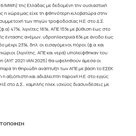
85,6/MWh) της Ελλάδας με δεδομένη την ουσιαστική
ας η χώρα μας είχε τη φθηνότερη κιλοβατώρα στην
 η συμμετοχή των πηγών τροφοδοσίας Η.Ε. στο Δ.Σ.
φ.α) 47%, λιγνίτες 16%, ΑΠΕ 15% με βύθιση έως στο
λής έντασης ανέμων, υδροηλεκτρικά 6% με άνοδο έως
ο μέχρι 23%, δηλ. οι εισαγόμενοι πόροι (φ.α. και
χώριοι (λιγνίτης, ΑΠΕ και νερά) υπολείφθηκαν του
ση (ΑΥΓ 2021-ΙΑΝ 2025) θα ωφεληθούν άμεσα οι
Ε., παρά τη θηριώδη ανάπτυξη των ΑΠΕ με βάση το ΕΣΕΚ
η η αξιόπιστη και αδιάλειπτη παροχή Η.Ε. στο εγγύς
Ε στο Δ.Σ., χαμηλής ηλεκ. ισχύος διασυνδέσεις με
ΙΤΟΠΟΙΗΣΗ