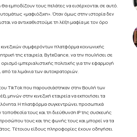
 θα εμποδίζουν τους πελάτες να εισέρχονται σε αυτό.
αυτομάτως «μαφιόζικη». Όταν όμως στην ιστορία δεν
ισται να αντικαθιστούμε τη λέξη μαφία με τον όρο
ν κινεζικών συμφερόντων πλατφόρμα κοινωνικής
ητρική της εταιρεία, ByteDance, να την πουλήσει σε
 ορισμό ιμπεριαλιστικής πολιτικής για την εφαρμογή
 από τα λιμάνια των αυτοκρατοριών.
του TikTok που παρουσιάστηκαν στην Βουλή των
ξι μηνών στην κινεζική εταιρεία να εκποιήσει τα
 ακλόνητα. Η πλατφόρμα συγκεντρώνει προσωπικά
ν τοποθεσία τους και τη διεύθυνση IP της συσκευής
προσώπου τους και της φωνής τους και μπορεί να τα
ράτος. Τέτοιου είδους πληροφορίες έχουν οδηγήσει