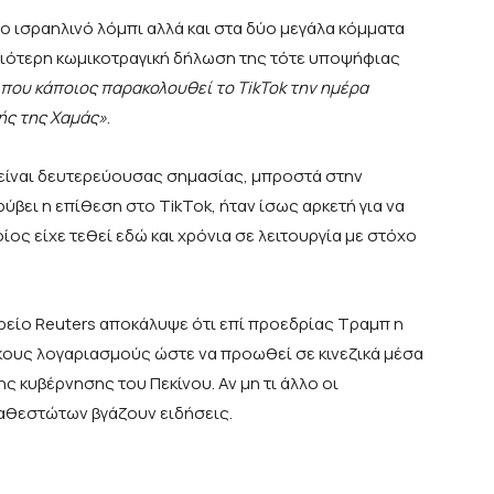
ο ισραηλινό λόμπι αλλά και στα δύο μεγάλα κόμματα
αλαιότερη κωμικοτραγική δήλωση της τότε υποψήφιας
 που κάποιος παρακολουθεί το TikTok την ημέρα
τής της Χαμάς»
.
λ είναι δευτερεύουσας σημασίας, μπροστά στην
βει η επίθεση στο TikTok, ήταν ίσως αρκετή για να
ίος είχε τεθεί εδώ και χρόνια σε λειτουργία με στόχο
είο Reuters αποκάλυψε ότι επί προεδρίας Τραμπ η
ικους λογαριασμούς ώστε να προωθεί σε κινεζικά μέσα
ς κυβέρνησης του Πεκίνου. Αν μη τι άλλο οι
καθεστώτων βγάζουν ειδήσεις.