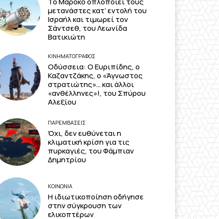
Το Μαρόκο οπλοποιεί τους
μετανάστες κατ’ εντολή του
Ισραήλ και τιμωρεί τον
Σάντσεθ, του Λεωνίδα
Βατικιώτη
ΚΙΝΗΜΑΤΟΓΡΆΦΟΣ
Οδύσσεια: Ο Ευριπίδης, ο
Καζαντζάκης, ο «Άγνωστος
στρατιώτης»… και άλλοι
«ανθέλληνες»!, του Σπύρου
Αλεξίου
ΠΑΡΕΜΒΑΣΕΙΣ
Όχι, δεν ευθύνεται η
κλιματική κρίση για τις
πυρκαγιές, του Φάμπιαν
Δημητρίου
ΚΟΙΝΩΝΙΑ
Η ιδιωτικοποίηση οδήγησε
στην σύγκρουση των
ελικοπτέρων