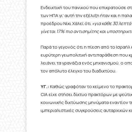
Ενδεικτική του πανικού που επικρατούσε στ
των ΗΠΑ γι’ αυτή την εξέλιξη ήταν και η π
προέδρου Νίκι Χάλεϊ ότι
«για κάθε 30 λεπτά
γίνεται 17% πιο αντισημίτης και υποστηρικ
Παρά το γεγονός ότι η πίεση από το Ισραή
ευρύτερη γεωπολιτική αντιπαράθεση που κρύ
λειάνει τα γρανάζια ενός μηχανισμού, ο οπο
τον απόλυτο έλεγχο του διαδικτύου.
ΥΓ.:
Καθώς γραφόταν το κείμενο το πρακτορ
CIA είχε στήσει δίκτυο πρακτόρων με ψεύτ
κοινωνικής δικτύωσης μηνύματα εναντίον τη
ιμπεριαλιστικές συγκρούσεις αυταρχικών 