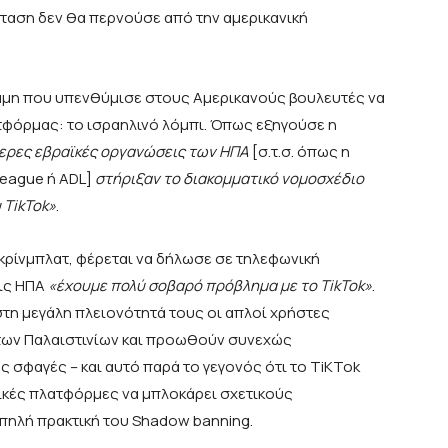
όταση δεν θα περνούσε από την αμερικανική
αμη που υπενθύμισε στους Αμερικανούς βουλευτές να
τφόρμας: το ισραηλινό λόμπι. Όπως εξηγούσε η
ερες εβραϊκές οργανώσεις των ΗΠΑ
[σ.τ.σ. όπως η
League ή ADL]
στήριξαν το διακομματικό νομοσχέδιο
 TikTok»
.
κρίνμπλατ, φέρεται να δήλωσε σε τηλεφωνική
τις ΗΠΑ
«έχουμε πολύ σοβαρό πρόβλημα με το TikTok»
.
 στη μεγάλη πλειονότητά τους οι απλοί χρήστες
 των Παλαιστινίων και προωθούν συνεχώς
ς σφαγές – και αυτό παρά το γεγονός ότι το TiKTok
ανικές πλατφόρμες να μπλοκάρει σχετικούς
ωπηλή πρακτική του Shadow banning.