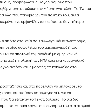
ύτικους, αραβόφωνους, λογαριασμούς που
υβέρνησης σε χώρες της Μέσης Ανατολής. Το Twitter
ασμών, που παραβίαζαν την πολιτική του, αλλά
κειμένου να εμφανίζονται σε όσο το δυνατότερο
οια από τα στοιχεία σου συλλέγει κάθε πλατφόρμα,
 υπηρεσίες ασφαλείας του αμερικανικού ή του
ο TikTok αποτελεί τη μοναδική μη αμερικανική
ρήστες) η πολιτική των ΗΠΑ έχει ένα και μοναδικό
λεγχο σχεδόν κάθε μορφής επικοινωνίας στο
προσπαθήσει και στο παρελθόν να μπλοκάρει το
ς χρησιμοποιούσαν εφαρμογές VPN για να
ου θα έφταναν το 1 εκατ. δολάρια. Το σχέδιο
αμπ, όχι φυσικά λόγω του σεβασμού του στα ατομικά