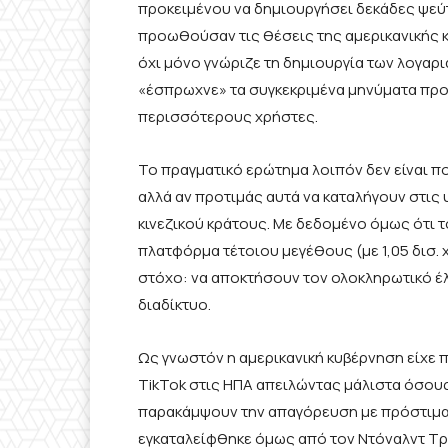
προκειμένου να δημιουργήσει δεκάδες ψε
προωθούσαν τις θέσεις της αμερικανικής κ
όχι μόνο γνώριζε τη δημιουργία των λογαρι
«έσπρωχνε» τα συγκεκριμένα μηνύματα προ
περισσότερους χρήστες.
Το πραγματικό ερώτημα λοιπόν δεν είναι π
αλλά αν προτιμάς αυτά να καταλήγουν στις
κινεζικού κράτους. Με δεδομένο όμως ότι τ
πλατφόρμα τέτοιου μεγέθους (με 1,05 δισ. χ
στόχο: να αποκτήσουν τον ολοκληρωτικό έ
διαδίκτυο.
Ως γνωστόν η αμερικανική κυβέρνηση είχε 
TikTok στις ΗΠΑ απειλώντας μάλιστα όσου
παρακάμψουν την απαγόρευση με πρόστιμα π
εγκαταλείφθηκε όμως από τον Ντόναλντ Τρ