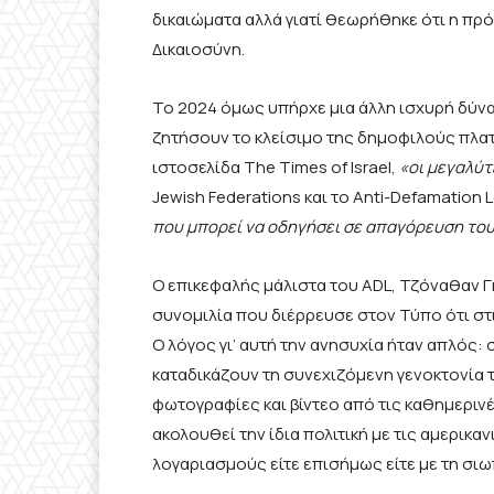
δικαιώματα αλλά γιατί θεωρήθηκε ότι η πρ
Δικαιοσύνη.
Το 2024 όμως υπήρχε μια άλλη ισχυρή δύν
ζητήσουν το κλείσιμο της δημοφιλούς πλα
ιστοσελίδα The Times of Israel,
«οι μεγαλύτ
Jewish Federations και το Anti-Defamation 
που μπορεί να οδηγήσει σε απαγόρευση του
Ο επικεφαλής μάλιστα του ADL, Τζόναθαν Γ
συνομιλία που διέρρευσε στον Τύπο ότι σ
Ο λόγος γι’ αυτή την ανησυχία ήταν απλός:
καταδικάζουν τη συνεχιζόμενη γενοκτονία
φωτογραφίες και βίντεο από τις καθημερινέ
ακολουθεί την ίδια πολιτική με τις αμερικ
λογαριασμούς είτε επισήμως είτε με τη σι