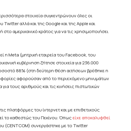
 περισσότερα στοιχεία συγκεντρώνουν όλες οι
Twitter αλλά και της Google και της Apple και
 στο αμερικανικό κράτος για να τις χρησιμοποιήσει
 η Meta (μητρική εταιρεία του Facebook, του
ρικανική κυβέρνηση ζήτησε στοιχεία για 236.000
ποσοστό 88% (στη δεύτερη θέση αιτήσεων βρέθηκε η
ληροφορίες αφορούσαν από το περιεχόμενο μηνυμάτων
α για τους αριθμούς και τις κινήσεις πιστωτικών
τις πλατφόρμες του ίντερνετ και με επιθετικούς
εί το καθεστώς του Πεκίνου. Όπως
είχε αποκαλυφθεί
νου (CENTCOM) συνεργάστηκε με το Twitter