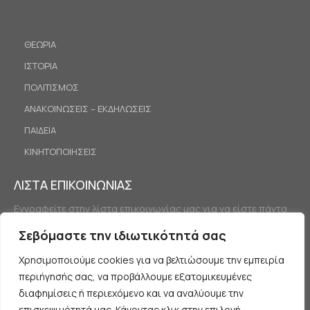
ΘΕΩΡΙΑ
ΙΣΤΟΡΙΑ
ΠΟΛΙΤΙΣΜΟΣ
ΑΝΑΚΟΙΝΩΣΕΙΣ – ΕΚΔΗΛΩΣΕΙΣ
ΠΑΙΔΕΙΑ
ΚΙΝΗΤΟΠΟΙΗΣΕΙΣ
ΛΙΣΤΑ ΕΠΙΚΟΙΝΩΝΙΑΣ
Εγγραφείτε στην λίστα επικοινωνίας μας για να είστε πάντα
ενημερωμένοι.
Σεβόμαστε την ιδιωτικότητά σας
Χρησιμοποιούμε cookies για να βελτιώσουμε την εμπειρία
περιήγησής σας, να προβάλλουμε εξατομικευμένες
διαφημίσεις ή περιεχόμενο και να αναλύουμε την
επισκεψιμότητά μας. Κάνοντας κλικ στην επιλογή