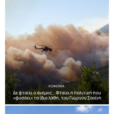
ΚΟΙΝΩΝΙΑ
Δε φταίει ο άνεμος… Φταίει η πολιτική που
«φυσάει» τα ίδια λάθη, του Γιώργου Σαχίνη