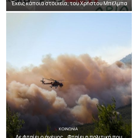
Έχεις κάποια στοιχεία; του Χρήστου Μπέλμπα
ΚΟΙΝΩΝΙΑ
Δε φταίει ο άνεμος… Φταίει η πολιτική που