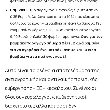
φέτα και 4 κιλά λάδι για ένα κιλό μοσχαρίσιο κρέας!
Βαμβάκι:
Τιμή παραγωγού, εντελώς εξευτελιστική,
0,35 Ευρώ/κιλό, λιγότερα από το 1974 που είχε μισό
δολλάριο το κιλό! Μια βαμβακερή φανέλα βάρους 198
γραμμαρίων μάρκας
«
HELIOS
»
κοστίζει στον εργάτη
9,40 Ευρώ, δηλαδή 30 φορές παραπάνω.
Όσο για τον
βαμβακοπαραγωγό σήμερα θέλει 2 κιλά βαμβάκι
για να αγοράσει ένα ματσάκι άνηθο και 10 κιλά
βαμβάκι για να πιεί έναν καφέ!
Αυτά είναι τα ολέθρια αποτελέσματα της
αντιαγροτικής και αντιλαϊκής πολιτικής
κυβέρνησης – ΕΕ – κεφαλαίου. Συνένοχοι
όλοι οι «ευρωλάγνοι», κυβερνητικοί
διαχειριστές αλλά και όσοι δεν