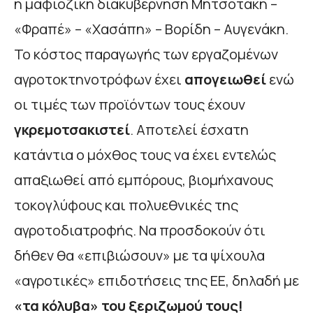
η μαφιόζικη διακυβέρνηση Μητσοτάκη –
«Φραπέ» – «Χασάπη» – Βορίδη – Αυγενάκη.
Το κόστος παραγωγής των εργαζομένων
αγροτοκτηνοτρόφων έχει
απογειωθεί
ενώ
οι τιμές των προϊόντων τους έχουν
γκρεμοτσακιστεί
. Αποτελεί έσχατη
κατάντια ο μόχθος τους να έχει εντελώς
απαξιωθεί από εμπόρους, βιομήχανους
τοκογλύφους και πολυεθνικές της
αγροτοδιατροφής. Να προσδοκούν ότι
δήθεν θα «επιβιώσουν» με τα ψίχουλα
«αγροτικές» επιδοτήσεις της ΕΕ, δηλαδή με
«τα κόλυβα» του ξεριζωμού τους!