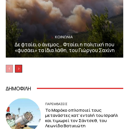
ΚΟΙΝΩΝΙΑ
Δε φταίει ο άνεμος… Φταίει η πολιτική που
«φυσάει» τα ίδια λάθη, του Γιώργου Σαχίνη
ΔΗΜΟΦΙΛΗ
ΠΑΡΕΜΒΑΣΕΙΣ
Το Μαρόκο οπλοποιεί τους
μετανάστες κατ’ εντολή του Ισραήλ
και τιμωρεί τον Σάντσεθ, του
Λεωνίδα Βατικιώτη