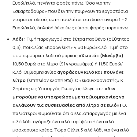
Ευρώ/κιλό, πενήντα φορές πάνω. Όσο για την
«σκαρταδούρα» που δεν την παίρνουν τα εργοστάσια
ντοματοπολτού, αυτή πουλιέται στη λαϊκή αγορά 1 – 2
Ευρώ/κιλό, δηλαδή δέκα έως είκοσι φορές παραπάνω.
Λάδι:
Τιμή παραγωγού στο έξτρα παρθένο (οξύτητας
0,3), ποικιλίας «Κορωνέϊκη» 4,50 Ευρώ/κιλό. Τιμή στο
σουπερμάρκετ λαδιού μάρκας
«Χωριό» (Μινέρβα)
10,50 Ευρώ στο λίτρο (914 γραμμάρια) ή 11,50 Ευρώ/
κιλό. Οι βιομηχανίες
αγοράζουν κιλό και πουλάνε
λίτρο
(επιπλέον κλοπή 9%). Ο «εκσυγχρονιστής» Κ.
Σημίτης ως Υπουργός Γεωργίας έλεγε ότι:
«δεν
μπορούμε να υποχρεώσουμε τις βιομηχανίες να
αλλάξουν τις συσκευασίες από λίτρο σε κιλό»!
Οι
παλιότεροι θυμούνται ότι ο ελαιοπαραγωγός με ένα
κιλό λάδι αγόραζε ένα κιλό τυρί φέτα ή ένα κιλό
μοσχαρίσιο κρέας. Τώρα θέλει 3 κιλά λάδι για ένα κιλό