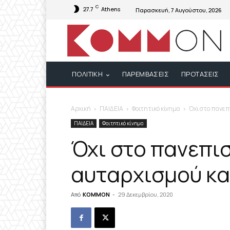
C
27.7
Athens
Παρασκευή, 7 Αυγούστου, 2026
ΠΟΛΙΤΙΚΗ
ΠΑΡΕΜΒΑΣΕΙΣ
ΠΡΟΤΑΣΕΙΣ
Αρχική
ΠΑΙΔΕΙΑ
Φοιτητικό κίνημα
Όχι στο πανεπ
ΠΑΙΔΕΙΑ
Φοιτητικό κίνημα
Όχι στο πανεπι
αυταρχισμού κα
Από
KOMMON
-
29 Δεκεμβρίου, 2020