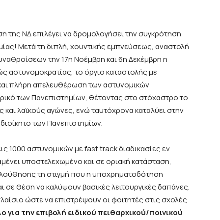
ση της ΝΔ επιλέγει να δρομολογήσει την συγκρότηση
ίας! Μετά τη διπλή, χουντικής εμπνεύσεως, αναστολή
υναθροίσεων την 17
η
Νοέμβρη και 6
η
Δεκέμβρη η
ώς αστυνομοκρατίας, το όργιο καταστολής με
 και πλήρη απελευθέρωση των αστυνομικών
ρικό των Πανεπιστημίων, θέτοντας στο στόχαστρο το
ς και λαϊκούς αγώνες, ενώ ταυτόχρονα καταλύει στην
διοίκητο των Πανεπιστημίων.
ς 1000 αστυνομικών με fast track διαδικασίες εν
αμένει υποστελεχωμένο και σε οριακή κατάσταση,
ολούθησης τη στιγμή που η υποχρηματοδότηση
ναι σε θέση να καλύψουν βασικές λειτουργικές δαπάνες.
πλαίσιο ώστε να επιστρέψουν οι φοιτητές στις σχολές
ο για την επιβολή ειδικού πειθαρχικού/ποινικού