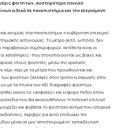
ιώξεις φοιτητών, αυστηρότερο ποινικό
νουν ειδικά σε πανεπιστήμια και την ελεγχόμενη
 και ανομίας στα πανεπιστήμια, η κυβέρνηση επιχειρεί
τημιακής αστυνομίας. Το μέτρο αυτό, ωστόσο, δεν
 παραβατικών συμπεριφορών, αντίθετα είναι οι
 οι καταλήψεις- που στοχοποιούνται ως βίαιες και
αρχίας στους φοιτητές, μέσω της κρατικής
ε χέρι-χέρι με τα μέτρα που προωθούνται και
 των φοιτητών (αλλαγές στον τρόπο εισαγωγής στην
ίων με τα πτυχία των ΑΕΙ, διαγραφές φοιτητών,
γηθεί εκείνο το «ασφαλές» και εύφορο πεδίο όπου
ομοσχέδια που θα ακολουθήσουν. Η πολιτική επιλογή
γνωρίζει και φοβάται το φοιτητικό κίνημα που ιστορικά
εκδικήσεις.
Ακριβώς για αυτό επιδιώκει την
υδών μέσα σε μια “αποστειρωμένη” εκπαιδευτική