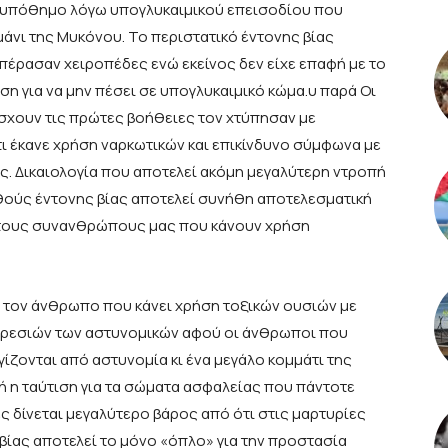
ιλυπόθημο λόγω υπογλυκαιμικού επεισοδίου που
μάνι της Μυκόνου. Το περιστατικό έντονης βίας
πέρασαν χειροπέδες ενώ εκείνος δεν είχε επαφή με το
ση για να μην πέσει σε υπογλυκαιμικό κώμα.υ παρά Οι
σχουν τις πρώτες βοήθειες τον χτύπησαν με
ι έκανε χρήση ναρκωτικών και επικίνδυνο σύμφωνα με
ας. Δικαιολογία που αποτελεί ακόμη μεγαλύτερη ντροπή
θούς έντονης βίας αποτελεί συνήθη αποτελεσματική
 στους συνανθρώπους μας που κάνουν χρήση
με τον άνθρωπο που κάνει χρήση τοξικών ουσιών με
ιρεσιών των αστυνομικών αφού οι άνθρωποι που
ζονται από αστυνομία κι ένα μεγάλο κομμάτι της
ή η ταύτιση για τα σώματα ασφαλείας που πάντοτε
ς δίνεται μεγαλύτερο βάρος από ότι στις μαρτυρίες
η βίας αποτελεί το μόνο «όπλο» για την προστασία