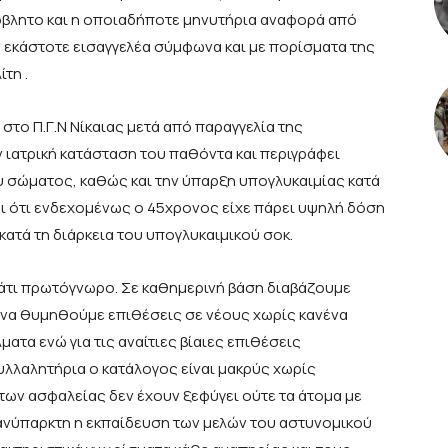
ρόβλητο και η οποιαδήποτε μηνυτήρια αναφορά από
 εκάστοτε εισαγγελέα σύμφωνα και με πορίσματα της
τη .
στο Π.Γ.Ν Νίκαιας μετά από παραγγελία της
 ιατρική κατάσταση του παθόντα και περιγράφει
υ σώματος, καθώς και την ύπαρξη υπογλυκαιμίας κατά
ει ότι ενδεχομένως ο 45χρονος είχε πάρει υψηλή δόση
κατά τη διάρκεια του υπογλυκαιμικού σοκ.
 κάτι πρωτόγνωρο. Σε καθημερινή βάση διαβάζουμε
ε να θυμηθούμε επιθέσεις σε νέους χωρίς κανένα
ατα ενώ για τις αναίτιες βίαιες επιθέσεις
λλαλητήρια ο κατάλογος είναι μακρύς χωρίς
των ασφαλείας δεν έχουν ξεφύγει ούτε τα άτομα με
ι ανύπαρκτη η εκπαίδευση των μελών του αστυνομικού