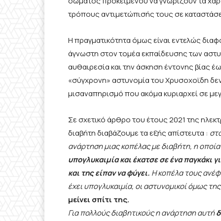
σώματος προκειμένου να γνωρίζουν τα χαρ
τρόπους αντιμετώπισής τους σε καταστάσει
Η πραγματικότητα όμως είναι εντελώς διαφ
άγνωστη στον τομέα εκπαίδευσης των αστυν
αυθαιρεσία και την άσκηση έντονης βίας έω
«σύγχρονη» αστυνομία του Χρυσοχοϊδη δεν 
μισαναπηρισμό που ακόμα κυριαρχεί σε μεγ
Σε σχετικό άρθρο του έτους 2021 της ηλεκτρ
διαβήτη διαβάζουμε τα εξής απίστευτα :
στα
ανάρτηση μιας κοπέλας με διαβήτη, η οποία
υπογλυκαιμία και έκατσε σε ένα παγκάκι γι
και της είπαν να φύγει.
Η κοπέλα τους ανέφερ
έχει υπογλυκαιμία, οι αστυνομικοί όμως τη
μείνει σπίτι της.
Για πολλούς διαβητικούς η ανάρτηση αυτή
δ