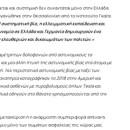
ται και συστημική δεν συναντάται μόνο στην Ελλάδα.
γανώθηκε στην Θεσσαλονίκη από το Ινστιτούτο Γκαίτε
 συστηματική βία, η ελλειμματική εκπαίδευση και
νομία σε Ελλάδα και Γερμανία δημιουργούν ένα
 ελευθεριών και δικαιωμάτων των πολιτών.»
ν αμέτρητων δολοφονιών από αστυνομικούς τα
ι και μία άλλη πτυχή της αστυνομικής βίας στα άτομα με
ή. 144 περιστατικά αστυνομικής βίας μεταξύ των
ναπηρία καταγράφηκαν το 2018 στην Αμερική και
υχικά ασθενών με πυροβολισμούς όπλων Τ
esla
και
ελικά οδηγούν στο θάνατο χρησιμοποιούνται από την
κομεταχείριση ή η ανάρμοστη συμπεριφορά απέναντι
όμιο μόνο των σωμάτων ασφαλείας της χώρας μας.