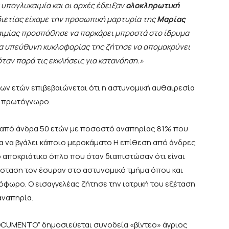
 υπογλυκαιμία και οι αρχές έδειξαν
ολοκληρωτική
διετίας είχαμε την προσωπική μαρτυρία της
Μαρίας
ιμίας προσπάθησε να παρκάρει μπροστά στο ίδρυμα
οια υπεύθυνη κυκλοφορίας της ζήτησε να απομακρύνει
όταν παρά τις εκκλήσεις για κατανόηση.»
ν ετών επιβεβαιώνεται ότι η αστυνομική αυθαιρεσία
τι πρωτόγνωρο.
ε από άνδρα 50 ετών με ποσοστό αναπηρίας 81% που
ια να βγάλει κάποιο μεροκάματο Η επίθεση από άνδρες
 αποκριάτικο όπλο που όταν διαπιστώσαν ότι είναι
σύσταση τον έσυραν στο αστυνομικό τμήμα όπου και
όφωρο. Ο εισαγγελέας ζήτησε την ιατρική του εξέταση
αναπηρία.
OCUMENTO” δημοσιεύεται συνοδεία «βίντεο» άγριος