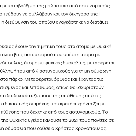
ι με καταβρέξιμο της με λάστιχο από αστυνομικούς
σπεύδουν να συλλάβουν και τον δικηγόρο της. Η
 η διεύθυνση του οποίου αναγκάστηκε να διατάξει
ρεσίας έχουν την τιμητική τους στα άτομα με ψυχική
ίπτωση βίας αυταρχισμού που υπέστη άτομο με
νόπουλος, άτομο με ψυχικές δυσκολίες, μεταφέρεται
σύλληψή του από 4 αστυνομικούς για τη μη σύμφωνη
στο πάρκο. Μεταφέρεται όρθιος και έχοντας τις
ματισμένος και λιπόθυμος, όπως θα ισχυριστούν
στη διαδικασία εξέτασης της υπόθεσης από τις
ια δικαστικής διαμάχης που κρατάει χρόνια ζει με
επίθεσης που δέχτηκε από τους αστυνομικούς. Το
της ψυχικής υγείας καλούσε το 2021 τους πολίτες σε
τική οδύσσεια που ζούσε ο Χρήστος Χρονόπουλος.