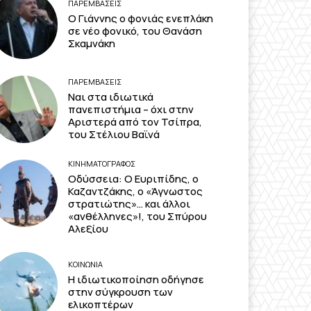
ΠΑΡΕΜΒΑΣΕΙΣ
Ο Γιάννης ο φονιάς ενεπλάκη
σε νέο φονικό, του Θανάση
Σκαμνάκη
ΠΑΡΕΜΒΑΣΕΙΣ
Ναι στα ιδιωτικά
πανεπιστήμια – όχι στην
Αριστερά από τον Τσίπρα,
του Στέλιου Βαϊνά
ΚΙΝΗΜΑΤΟΓΡΆΦΟΣ
Οδύσσεια: Ο Ευριπίδης, ο
Καζαντζάκης, ο «Άγνωστος
στρατιώτης»… και άλλοι
«ανθέλληνες»!, του Σπύρου
Αλεξίου
ΚΟΙΝΩΝΙΑ
Η ιδιωτικοποίηση οδήγησε
στην σύγκρουση των
ελικοπτέρων