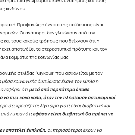
ακτηριστικά γνωρίσματα κάθε αναπηρίας και τους
ς κινδύνου .
ορετική. Προφανώς η έννοια της παίδευσης είναι
ομικών. Οι ανάπηροι δεν γλιτώνουν από την
ς και τους κακούς τρόπους που δείχνουν ότι η
έχει αποτινάξει τα στερεοτυπικά πρότυπα και τον
άλα κομμάτια της κοινωνίας μας.
ονικής σελίδας “Glykouli” που ασχολείται με τον
 μέσα κοινωνικής δικτύωσης έκανε τον κύκλο η
 αναφέρει ότι
μετά από περπάτημα έπαθε
α να πιει κοκα κολα, όταν την πλησίασαν αστυνομικοί
ε ότι χρειάζεται λίγη ώρα γιατί είναι διαβητική και
ς απάντησαν ότι
εφόσον είναι διαβητική θα πρέπει
να
εν αποτελεί έκπληξη,
οι περισσότεροι έχουν να