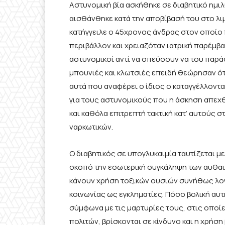
Αστυνομική βία ασκήθηκε σε διαβητικό ημ
αισθάνθηκε κατά την αποβίβασή του στο λι
κατήγγειλε ο 45χρονος άνδρας στον οποίο 
περιβάλλον και χρειαζόταν ιατρική παρέμβα
αστυνομικοί αντί να σπεύσουν να του παρά
μπουνιές και κλωτσιές επειδή θεώρησαν ότ
αυτά που αναφέρει ο ίδιος ο καταγγέλλοντ
για τους αστυνομικούς που η άσκηση απεχ
και καθόλα επιτρεπτή τακτική κατ’ αυτούς
ναρκωτικών.
Ο διαβητικός σε υπογλυκαιμία ταυτίζεται 
σκοπό την εσωτερική συγκάληψη των αυθα
κάνουν χρήση τοξικών ουσιών συνήθως λογί
κοινωνίας ως εγκληματίες. Πόσο βολική αυτ
σύμφωνα με τις μαρτυρίες τους, στις οποίε
πολιτών, βρίσκονται σε κίνδυνο και η χρήσ