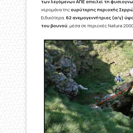
των λεγόμενων ΑΠΕ απειλεί τη φυσιογνω
νερομάνα της
ευρύτερης περιοχής Σερρώ
Ειδικότερα,
62 ανεμογεννήτριες (α/γ) ύψ
του βουνού
, μέσα σε περιοχές Natura 2000