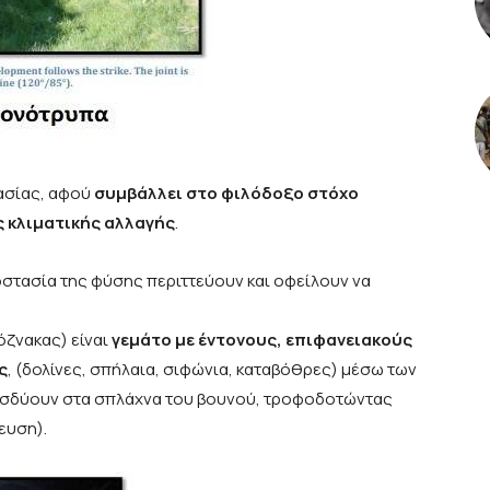
μασίας, αφού
συμβάλλει στο φιλόδοξο στόχο
ς κλιματικής αλλαγής
.
οστασία της φύσης περιττεύουν και οφείλουν να
όζνακας) είναι
γεμάτο με έντονους, επιφανειακούς
ς
, (δολίνες, σπήλαια, σιφώνια, καταβόθρες) μέσω των
τεισδύουν στα σπλάχνα του βουνού, τροφοδοτώντας
ευση).