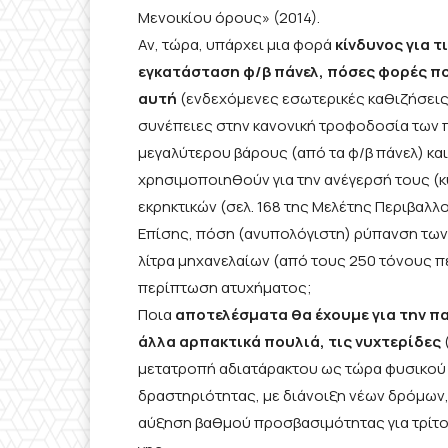
Μενοικίου όρους» (2014).
Αν, τώρα, υπάρχει μια φορά
κίνδυνος για τ
εγκατάσταση φ/β πάνελ, πόσες φορές π
αυτή
(ενδεχόμενες εσωτερικές καθιζήσεις
συνέπειες στην κανονική τροφοδοσία των π
μεγαλύτερου βάρους (από τα φ/β πάνελ) κα
χρησιμοποιηθούν για την ανέγερσή τους (κ
εκρηκτικών (σελ. 168 της Μελέτης Περιβαλ
Επίσης, πόση (ανυπολόγιστη) ρύπανση των 
λίτρα μηχανελαίων (από τους 250 τόνους 
περίπτωση ατυχήματος;
Ποια
αποτελέσματα θα έχουμε για την παν
άλλα αρπακτικά πουλιά, τις νυχτερίδες
μετατροπή αδιατάρακτου ως τώρα φυσικού 
δραστηριότητας, με διάνοιξη νέων δρόμων,
αύξηση βαθμού προσβασιμότητας για τρίτους