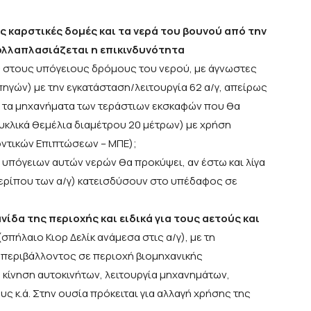
ις καρστικές δομές και τα νερά του βουνού από την
ολλαπλασιάζεται η επικινδυνότητα
 στους υπόγειους δρόμους του νερού, με άγνωστες
ηγών) με την εγκατάσταση/λειτουργία 62 α/γ, απείρως
ι τα μηχανήματα των τεράστιων εκσκαφών που θα
υκλικά θεμέλια διαμέτρου 20 μέτρων) με χρήση
λοντικών Επιπτώσεων – ΜΠΕ);
υπόγειων αυτών νερών θα προκύψει, αν έστω και λίγα
περίπου των α/γ) κατεισδύσουν στο υπέδαφος σε
ίδα της περιοχής και ειδικά για τους αετούς και
(σπήλαιο Κιορ Δελίκ ανάμεσα στις α/γ), με τη
περιβάλλοντος σε περιοχή βιομηχανικής
 κίνηση αυτοκινήτων, λειτουργία μηχανημάτων,
 κ.ά. Στην ουσία πρόκειται για αλλαγή χρήσης της