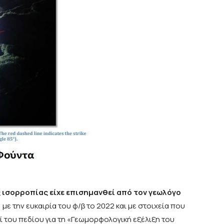
 ισορροπίας είχε επισημανθεί από τον γεωλόγο
, με την ευκαιρία του φ/β το 2022 και με στοιχεία που
ί του πεδίου για τη «Γεωµορφολογική εξέλιξη του