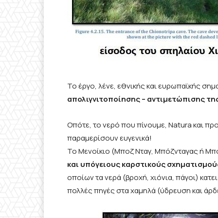
Το έργο, λένε, εθνικής και ευρωπαϊκής ση
απολιγνιτοποίησης – αντιμετώπισης τη
Οπότε, το νερό που πίνουμε, Natura και πρ
παραμερίσουν ευγενικά!
Το Μενοίκιο (Μποζ Νταγ, Μπόζνταγας ή Μπ
και υπόγειους καρστικούς σχηματισμού
οποίων τα νερά (βροχή, χιόνια, πάγοι) κα
πολλές πηγές στα χαμηλά (ύδρευση και άρδ