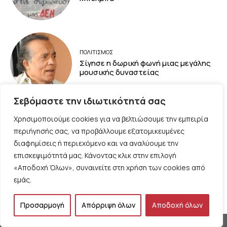
ΠΟΛΙΤΙΣΜΟΣ
Σίγησε η δωρική φωνή μιας μεγάλης
μουσικής δυναστείας
Σεβόμαστε την ιδιωτικότητά σας
Χρησιμοποιούμε cookies για να βελτιώσουμε την εμπειρία
ΠΟΛΙΤΙΚΗ
περιήγησής σας, να προβάλλουμε εξατομικευμένες
Η ελπίδα χρειάζεται τόλμη, του
διαφημίσεις ή περιεχόμενο και να αναλύουμε την
Δημήτρη Καλτσώνη
επισκεψιμότητά μας. Κάνοντας κλικ στην επιλογή
«Αποδοχή Όλων», συναινείτε στη χρήση των cookies από
εμάς.
Φόρτωση περισσοτέρων
Προσαρμογή
Απόρριψη όλων
Αποδοχή όλων