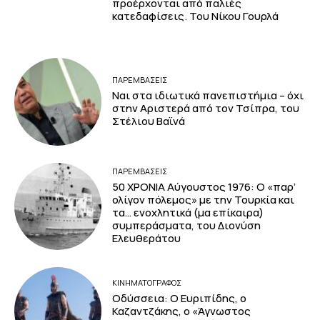
προέρχονται από παλιές
κατεδαφίσεις. Του Νίκου Γουρλά
ΠΑΡΕΜΒΑΣΕΙΣ
Ναι στα ιδιωτικά πανεπιστήμια – όχι
στην Αριστερά από τον Τσίπρα, του
Στέλιου Βαϊνά
ΠΑΡΕΜΒΑΣΕΙΣ
50 ΧΡΟΝΙΑ Αύγουστος 1976: Ο «παρ’
ολίγον πόλεμος» με την Τουρκία και
τα… ενοχλητικά (μα επίκαιρα)
συμπεράσματα, του Διονύση
Ελευθεράτου
ΚΙΝΗΜΑΤΟΓΡΆΦΟΣ
Οδύσσεια: Ο Ευριπίδης, ο
Καζαντζάκης, ο «Άγνωστος