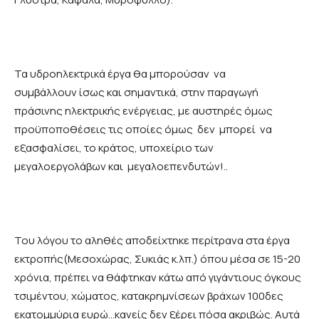
Τα υδροηλεκτρικά έργα θα μπορούσαν να
συμβάλλουν ίσως και σημαντικά, στην παραγωγή
πράσινης ηλεκτρικής ενέργειας, με αυστηρές όμως
προϋποποθέσεις τις οποίες όμως δεν μπορεί να
εξασφαλίσει, το κράτος, υποχείριο των
μεγαλοεργολάβων και μεγαλοεπενδυτών!..
Του λόγου το αληθές αποδείχτηκε περίτρανα στα έργα
εκτροπής(Μεσοχώρας, Συκιάς κ.λπ.) όπου μέσα σε 15-20
χρόνια, πρέπει να θάφτηκαν κάτω από γιγάντιους όγκους
τσιμέντου, χώματος, κατακρημνίσεων βράχων 100δες
εκατομμύρια ευρώ…κανείς δεν ξέρει πόσα ακριβώς. Αυτά