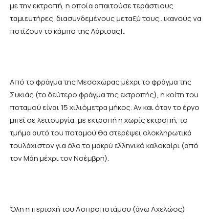
με την εκτροπή, η οποία απαιτούσε τεράστιους
ταμιευτήρες διασυνδεμένους μεταξύ τους…ικανούς να
ποτίζουν το κάμπο της Λάρισας!..
Από το φράγμα της Μεσοχώρας μέχρι το φράγμα της
Συκιάς (το δεύτερο φράγμα της εκτροπής), η κοίτη του
ποταμού είναι 15 χιλιόμετρα μήκος. Αν και όταν το έργο
μπεί σε λειτουργία, με εκτροπή η χωρίς εκτροπή, το
τμήμα αυτό του ποταμού θα στερέψει ολοκληρωτικά
τουλάχιστον για όλο το μακρύ ελληνικό καλοκαίρι (από
τον Μάη μέχρι τον Νοέμβρη).
Όλη η περιοχή του Ασπροποτάμου (άνω Αχελώος)