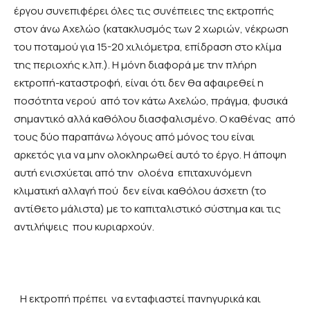
έργου συνεπιφέρει όλες τις συνέπειες της εκτροπής
στον άνω Αχελώο (κατακλυσμός των 2 χωριών, νέκρωση
του ποταμού για 15-20 χιλιόμετρα, επίδραση στο κλίμα
της περιοχής κ.λπ.). Η μόνη διαφορά με την πλήρη
εκτροπή-καταστροφή, είναι ότι δεν θα αφαιρεθεί η
ποσότητα νερού από τον κάτω Αχελώο, πράγμα, φυσικά
σημαντικό αλλά καθόλου διασφαλισμένο. Ο καθένας από
τους δύο παραπάνω λόγους από μόνος του είναι
αρκετός για να μην ολοκληρωθεί αυτό το έργο. Η άποψη
αυτή ενισχύεται από την ολοένα επιταχυνόμενη
κλιματική αλλαγή πού δεν είναι καθόλου άσχετη (το
αντίθετο μάλιστα) με το καπιταλιστικό σύστημα και τις
αντιλήψεις που κυριαρχούν.
Η εκτροπή πρέπει να ενταφιαστεί πανηγυρικά και