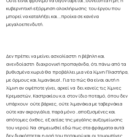
Ούτε είναι φρόνιμο να σιγοντάρεται ,συνειδητά ή μη, η
κυβερνητική εξόρμηση ολοκλήρωσης του έργου που
μπορεί να καταλήξει και …προίκα σε κανένα
μεγαλοεπενδυτή.
Δεν πρέπει να μείνει ασχολίαστη η βέβηλη και
ανενδοίαστη διαχρονική προπαγάνδα, ότι πάνω από τα
βυθισμένα χωριά θα προβάλλει μια νέα λίμνη Πλαστήρα,
με όρμους και λιμανάκια!.. Για το πώς θα είναι αυτή η
λίμνη αν οψέποτε γίνει, αρκεί να δει κανείς τις λίμνες
Κρεμαστών, Καστρακίου κ.α. στον ίδιο ποταμό, όπου δεν
υπάρχουν ούτε βάρκες, ούτε λιμανάκια με ταβερνάκια
ούτε καν ακρογιάλια, παρά μόνο ..αποξυσμένες και
απότομες όχθες, εξ αιτίας της μεγάλης αυξομείωσης
του νερού. Να σημειωθεί εδώ πως στα φράγματα αυτά
δεν διακόπτεται η ροή του ποταμού και οι τουρμπίνες