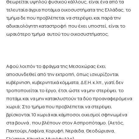
θεωρείται υψηλού φυσικού κάλλους, είναι ένα από τα
τελευταία άγρια ποτάμια οικοσυστήματα της Ελλάδας, το
τμήμα δε που προβλέπεται να στερέψει και παρά την
αδικαιολόγητη καταστροφή που έχει υποστεί, είναι το
ωραιότερο τμήμα αυτού του οικοσυστήματος.
Αφού λοιπόν το φράγμα της Μεσοχώρας έχει
αποσυνδεθεί από την εκτροπή, όπως ισχυρίζονται
κυβέρνηση, κυβερνητικά κόμματα, Δ.Ε.Η. κ.λπ., γιατί δεν
τροποποιείται το έργο, έτσι ώστε να μην στερέψει το
ποτάμι και να μην κατακλυστούν τα δύο προαναφερόμενα
χωριά; Στο τμήμα που προβλέπεται να στερέψει
βρίσκονται 10 χωριά και κάμποσοι οικισμοί σφηνωμένα
στα βουνά , που βλέπουν στον Ασπροπόταμο. (Αετός,
Παχτούρι,Λαφίνα, Κορυφή, Νεράιδα, Θεοδώριανα,
Γλύστρα, Κάψαλα, Μυρόφυλλο).