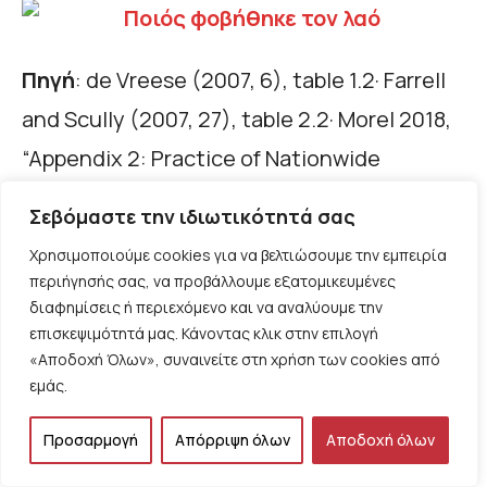
Πηγή
: de Vreese (2007, 6), table 1.2· Farrell
and Scully (2007, 27), table 2.2· Morel 2018,
“Appendix 2: Practice of Nationwide
Referendums in the 195 Countries of the
Σεβόμαστε την ιδιωτικότητά σας
World (1940-2016), 519-26· Qvortup 2018,
Χρησιμοποιούμε cookies για να βελτιώσουμε την εμπειρία
“Appendix A: Nationwide Referendums,
περιήγησής σας, να προβάλλουμε εξατομικευμένες
διαφημίσεις ή περιεχόμενο και να αναλύουμε την
1793-2016”, 273-300.
επισκεψιμότητά μας. Κάνοντας κλικ στην επιλογή
«Αποδοχή Όλων», συναινείτε στη χρήση των cookies από
Στον Πίνακα 1, περιλαμβάνονται 39
εμάς.
περιπτώσεις εθνικών δημοψηφισμάτων
Προσαρμογή
Απόρριψη όλων
Αποδοχή όλων
που διενεργήθηκαν από το 1972 έως το