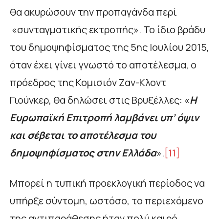
θα ακυρώσουν την προπαγάνδα περί
«συνταγματικής εκτροπής». Το ίδιο βράδυ
του δημοψηφίσματος της 5ης Ιουλίου 2015,
όταν έχει γίνει γνωστό το αποτέλεσμα, ο
πρόεδρος της Κοµισιόν Ζαν-Κλοντ
Γιούνκερ, θα δηλώσει στις Βρυξέλλες: «
Η
Ευρωπαϊκή Επιτροπή
λαµβάνει υπ’ όψιν
και σέβεται το αποτέλεσµα του
δηµοψηφίσµατος στην Ελλάδα
».
[11]
Μπορεί η τυπική προεκλογική περίοδος να
υπήρξε σύντομη, ωστόσο, το περιεχόμενο
της αντιπαράθεσης ήταν πολύ καιρό