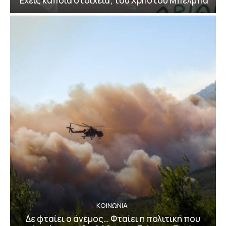
Έχεις κάποια στοιχεία; του Χρήστου Μπέλμπα
ΚΟΙΝΩΝΙΑ
Δε φταίει ο άνεμος… Φταίει η πολιτική που