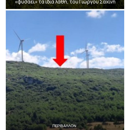
«φυσάει» τα ίδια λάθη, του Γιώργου Σαχίνη
ΠΕΡΙΒΆΛΛΟΝ