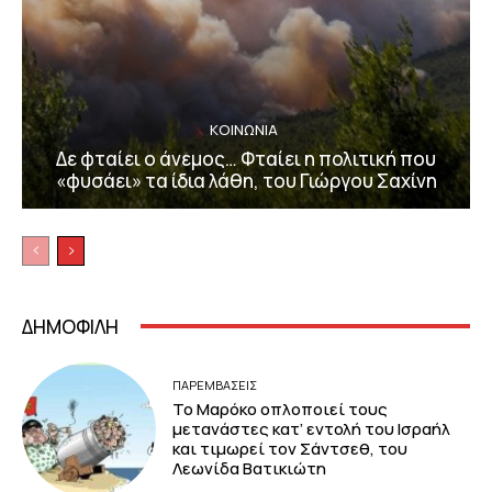
ΚΟΙΝΩΝΙΑ
Δε φταίει ο άνεμος… Φταίει η πολιτική που
«φυσάει» τα ίδια λάθη, του Γιώργου Σαχίνη
ΔΗΜΟΦΙΛΗ
ΠΑΡΕΜΒΑΣΕΙΣ
Το Μαρόκο οπλοποιεί τους
μετανάστες κατ’ εντολή του Ισραήλ
και τιμωρεί τον Σάντσεθ, του
Λεωνίδα Βατικιώτη