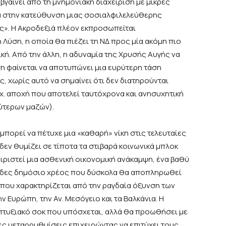
βγαίνει από τη μνημονιακή διαχείριση με μικρές
ία στην κατεύθυνση μιας σοσιαλφιλελεύθερης
ς». Η Ακροδεξιά πλέον εκπροσωπείται
 Λύση, η οποία θα πιέζει τη ΝΔ προς μία ακόμη πιο
τική. Από την άλλη, η αδυναμία της Χρυσής Αυγής να
 φαίνεται να αποτυπώνει μια ευρύτερη τάση
 χωρίς αυτό να σημαίνει ότι δεν διατηρούνται
. αποχή που αποτελεί ταυτόχρονα και ανησυχητική
ύτερων μαζών).
Δ μπορεί να πέτυχε μια «καθαρή» νίκη στις τελευταίες
δεν θυμίζει σε τίποτα τα στιβαρά κοινωνικά μπλοκ
ιριστεί μια ασθενική οικονομική ανάκαμψη, ένα βαθύ
κώδες δημόσιο χρέος που δύσκολα θα αποπληρωθεί
που χαρακτηρίζεται από την ραγδαία όξυνση των
 Ευρώπη, την Αν. Μεσόγειο και τα Βαλκάνια. Η
απτυξιακό σοκ που υπόσχεται, αλλά θα προωθήσει με
ς μεταρρυθμίσεις επιχειρώντας να επιτύχει τους