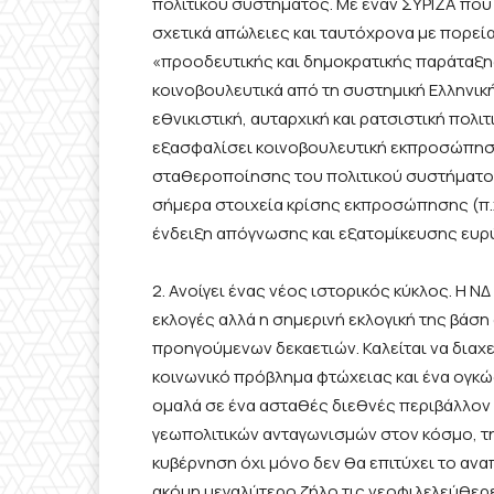
πολιτικού συστήματος. Με έναν ΣΥΡΙΖΑ που 
σχετικά απώλειες και ταυτόχρονα με πορε
«προοδευτικής και δημοκρατικής παράταξη
κοινοβουλευτικά από τη συστημική Ελληνική
εθνικιστική, αυταρχική και ρατσιστική πολι
εξασφαλίσει κοινοβουλευτική εκπροσώπηση
σταθεροποίησης του πολιτικού συστήματος,
σήμερα στοιχεία κρίσης εκπροσώπησης (π.χ
ένδειξη απόγνωσης και εξατομίκευσης ευρ
2. Ανοίγει ένας νέος ιστορικός κύκλος. Η Ν
εκλογές αλλά η σημερινή εκλογική της βάση 
προηγούμενων δεκαετιών. Καλείται να διαχε
κοινωνικό πρόβλημα φτώχειας και ένα ογ
ομαλά σε ένα ασταθές διεθνές περιβάλλον 
γεωπολιτικών ανταγωνισμών στον κόσμο, την
κυβέρνηση όχι μόνο δεν θα επιτύχει το αν
ακόμη μεγαλύτερο ζήλο τις νεοφιλελεύθερε