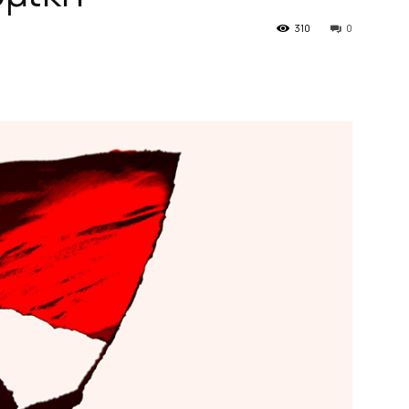
310
0