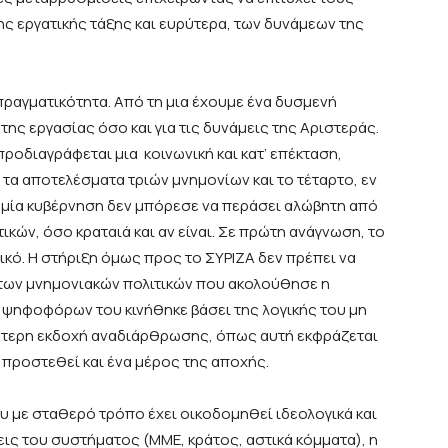
ς εργατικής τάξης και ευρύτερα, των δυνάμεων της
πραγματικότητα. Από τη μια έχουμε ένα δυσμενή
της εργασίας όσο και για τις δυνάμεις της Αριστεράς.
προδιαγράφεται μια κοινωνική και κατ’ επέκταση,
ί τα αποτελέσματα τριών μνημονίων και το τέταρτο, εν
αμία κυβέρνηση δεν μπόρεσε να περάσει αλώβητη από
κών, όσο κραταιά και αν είναι. Σε πρώτη ανάγνωση, το
ικό. Η στήριξη όμως προς το ΣΥΡΙΖΑ δεν πρέπει να
 των μνημονιακών πολιτικών που ακολούθησε η
 ψηφοφόρων του κινήθηκε βάσει της λογικής του μη
κότερη εκδοχή αναδιάρθρωσης, όπως αυτή εκφράζεται
α προστεθεί και ένα μέρος της αποχής.
υ με σταθερό τρόπο έχει οικοδομηθεί ιδεολογικά και
μεις του συστήματος (ΜΜΕ, κράτος, αστικά κόμματα), η