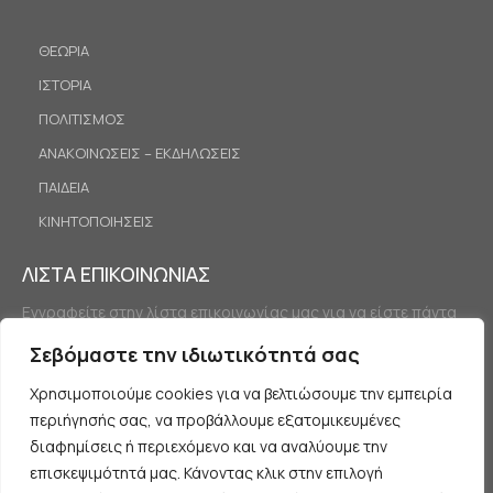
ΘΕΩΡΙΑ
ΙΣΤΟΡΙΑ
ΠΟΛΙΤΙΣΜΟΣ
ΑΝΑΚΟΙΝΩΣΕΙΣ – ΕΚΔΗΛΩΣΕΙΣ
ΠΑΙΔΕΙΑ
ΚΙΝΗΤΟΠΟΙΗΣΕΙΣ
ΛΙΣΤΑ ΕΠΙΚΟΙΝΩΝΙΑΣ
Εγγραφείτε στην λίστα επικοινωνίας μας για να είστε πάντα
ενημερωμένοι.
Σεβόμαστε την ιδιωτικότητά σας
Χρησιμοποιούμε cookies για να βελτιώσουμε την εμπειρία
περιήγησής σας, να προβάλλουμε εξατομικευμένες
διαφημίσεις ή περιεχόμενο και να αναλύουμε την
επισκεψιμότητά μας. Κάνοντας κλικ στην επιλογή