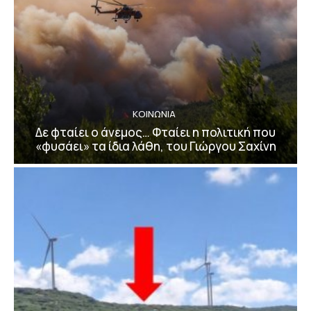
ΚΟΙΝΩΝΙΑ
Δε φταίει ο άνεμος… Φταίει η πολιτική που
«φυσάει» τα ίδια λάθη, του Γιώργου Σαχίνη