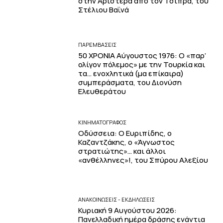
στην Αριστερά από τον Τσίπρα, του
Στέλιου Βαϊνά
ΠΑΡΕΜΒΑΣΕΙΣ
50 ΧΡΟΝΙΑ Αύγουστος 1976: Ο «παρ’
ολίγον πόλεμος» με την Τουρκία και
τα… ενοχλητικά (μα επίκαιρα)
συμπεράσματα, του Διονύση
Ελευθεράτου
ΚΙΝΗΜΑΤΟΓΡΆΦΟΣ
Οδύσσεια: Ο Ευριπίδης, ο
Καζαντζάκης, ο «Άγνωστος
στρατιώτης»… και άλλοι
«ανθέλληνες»!, του Σπύρου Αλεξίου
ΑΝΑΚΟΙΝΩΣΕΙΣ - ΕΚΔΗΛΩΣΕΙΣ
Κυριακή 9 Αυγούστου 2026:
Πανελλαδική ημέρα δράσης ενάντια