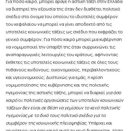
Για πόσο καιρό, μπορεί άραγε η αστική τάξη στην Ελλάδα
να διατηρεί την εξουσία της όταν δεν διαθέτει πολιτικό
σχέδιο στο όνομα του οποίου το ιδιοτελές συμφέρον
του κεφαλαίου να μπορεί να γίνει αποδεκτό από τις
υποτελείς κοινωνικές τάξεις ως σχέδιο που εκφράζει το
γενικό συμφέρον; Για πόσο καιρό μπορεί μια κυβέρνηση
να νομιμοποιεί την ύπαρξή της όταν συρρικνώνει τις
αναπαραγωγικές λειτουργίες του κράτους, αφήνοντας
έκθετες τις υποτελείς κοινωνικές τάξεις σε όλες τους
πιθανούς κινδύνους, οικονομικούς, περιβαλλοντικούς
και υγειονομικούς; Δυστυχώς για εμάς, η κρίση
νομιμοποίησης της κυβέρνησης και της πολιτικής
ηγεμονίας της αστικής τάξης, μπορεί να διαρκεί
για όσο
καιρό
ο
ι πολιτικές οργανώσεις των υποτελών κοινωνικών
τάξεων δεν είναι σε θέση να γεμίσουν το κενό πολιτικής
ηγεμονίας με το δικό τους πολιτικό σχέδιο για το
συμφέρον της κοινωνικής πλειοψηφίας.
Υπάρχει και
χειρότερο: για όσο καιρό αυτό το κενό διατηρείται, τόσο