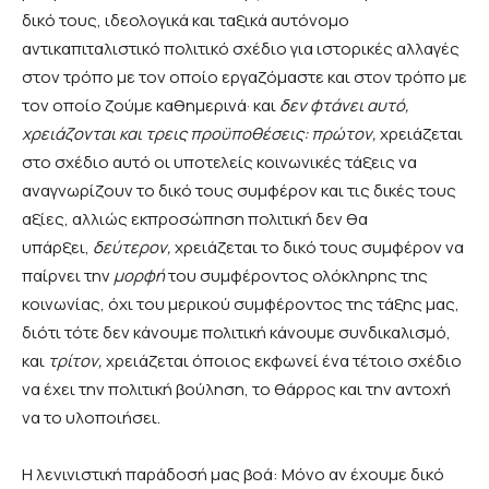
δικό τους, ιδεολογικά και ταξικά αυτόνομο
αντικαπιταλιστικό πολιτικό σχέδιο για ιστορικές αλλαγές
στον τρόπο με τον οποίο εργαζόμαστε και στον τρόπο με
τον οποίο ζούμε καθημερινά·
και
δεν φτάνει αυτό,
χρειάζονται και τρεις προϋποθέσεις: πρώτον,
χρειάζεται
στο σχέδιο αυτό οι υποτελείς κοινωνικές τάξεις να
αναγνωρίζουν το δικό τους συμφέρον και τις δικές τους
αξίες, αλλιώς εκπροσώπηση πολιτική δεν θα
υπάρξει,
δεύτερον,
χρειάζεται το δικό τους συμφέρον να
παίρνει την
μορφή
του συμφέροντος ολόκληρης της
κοινωνίας, όχι του μερικού συμφέροντος της τάξης μας,
διότι τότε δεν κάνουμε πολιτική κάνουμε συνδικαλισμό,
και
τρίτον,
χρειάζεται όποιος εκφωνεί ένα τέτοιο σχέδιο
να έχει την πολιτική βούληση, το θάρρος και την αντοχή
να το υλοποιήσει.
Η λενινιστική παράδοσή μας βοά: Μόνο αν έχουμε δικό