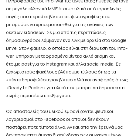
πληροφορίες του Info-war τις τελευταίες ημέρες έφτανε
σε μεγάλα ελληνικά ΜΜΕ έτοιμο υλικό από ισραηλινές
πηγές που περιείχε βίντεο και φωτογραφίες που
μπορούσε να χρησιμοποιηθεί για τις ανάγκες των
δελτίων ειδήσεων. Σε μια από τις περιπτώσεις
δημοσιογράφοι λάμβαναν ένα λινκ με αρχεία στο Google
Drive. Στον φάκελο, ο οποίος είναι στη διάθεση του Info-
war, υπήρχαν μεταφρασμένα βίντεο αλλά ακόμη και
έτοιμα post για το Instagram και άλλα social media. Σε
ξεχωριστούς φακέλους βλέπουμε τίτλους όπως τα
«πέντε δημοφιλέστερα» βίντεο αλλά και αναφορές όπως
«Ready to Publish» για υλικό που μπορεί να δημοσιευτεί
χωρίς περαιτέρω επεξεργασία.
Ως αποστολείς του υλικού εμφανίζονται ψεύτικοι
λογαριασμοί στο Facebook οι οποίοι δεν έχουν
ποστάρει ποτέ τίποτα άλλο. Αν και από την έρευνά μας
δεν προκύπτει άμεση διασύνδεση των συγκεκριμένων