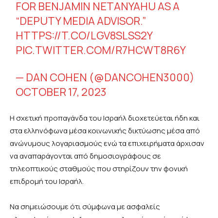
FOR BENJAMIN NETANYAHU AS A
“DEPUTY MEDIA ADVISOR.”
HTTPS://T.CO/LGV8SLSS2Y
PIC.TWITTER.COM/R7HCWT8R6Y
— DAN COHEN (@DANCOHEN3000)
OCTOBER 17, 2023
Η σχετική προπαγάνδα του Ισραήλ διοχετεύεται ήδη και
στα ελληνόφωνα μέσα κοινωνικής δικτύωσης μέσα από
ανώνυμους λογαριασμούς ενώ τα επιχειρήματα άρχισαν
να αναπαράγονται από δημοσιογράφους σε
τηλεοπτικούς σταθμούς που στηρίζουν την φονική
επιδρομή του Ισραήλ.
Να σημειώσουμε ότι σύμφωνα με ασφαλείς