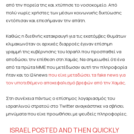
από την πορεία της και χτύπησε το νοσοκομείο. Από
πολύ νωρίς χρήστες των μέσων κοινωνικής δικτύωσης
εντόπισαν και επεσήμαναν την απάτη.
Καθώς η διεθνής κατακραυγή για τις εκατόμβες θυμάτων
κλιμακωνόταν οι αρχικές διαρροές έγιναν επίσημη
γραμμή της κυβέρνησης του Ισραήλ που προσπαθεί να
αποδώσει την επίθεση στη Χαμάς. Να σημειωθεί ότi ένα
από τα πρώτα ΜΜΕ που μετέδωσαν αυτή την πληροφορία
ήταν και το i24news
που είχε μεταδώσει τα fake news για
τον υποτιθέμενο αποκεφαλισμό βρεφών από την Χαμάς
.
Στη συνέχεια πάντως ο επίσημος λογαριασμός του
ισραηλινού στρατού στο Twitter αναγκάστηκε να σβήσει
μηνύματα που είχε προωθήσει με ψευδείς πληροφορίες.
ISRAEL POSTED AND THEN QUICKLY