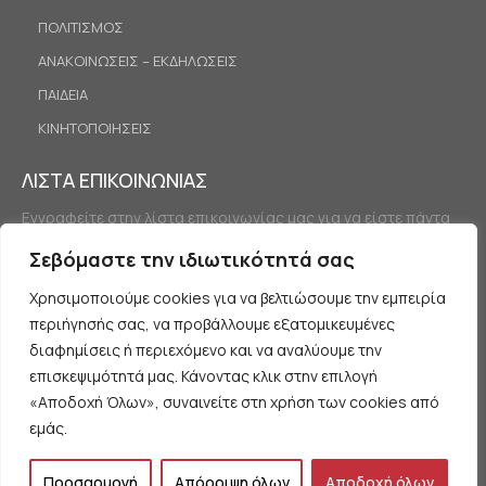
ΠΟΛΙΤΙΣΜΟΣ
ΑΝΑΚΟΙΝΩΣΕΙΣ – ΕΚΔΗΛΩΣΕΙΣ
ΠΑΙΔΕΙΑ
ΚΙΝΗΤΟΠΟΙΗΣΕΙΣ
ΛΙΣΤΑ ΕΠΙΚΟΙΝΩΝΙΑΣ
Εγγραφείτε στην λίστα επικοινωνίας μας για να είστε πάντα
ενημερωμένοι.
Σεβόμαστε την ιδιωτικότητά σας
Χρησιμοποιούμε cookies για να βελτιώσουμε την εμπειρία
περιήγησής σας, να προβάλλουμε εξατομικευμένες
διαφημίσεις ή περιεχόμενο και να αναλύουμε την
επισκεψιμότητά μας. Κάνοντας κλικ στην επιλογή
«Αποδοχή Όλων», συναινείτε στη χρήση των cookies από
Εγγραφή
εμάς.
Προσαρμογή
Απόρριψη όλων
Αποδοχή όλων