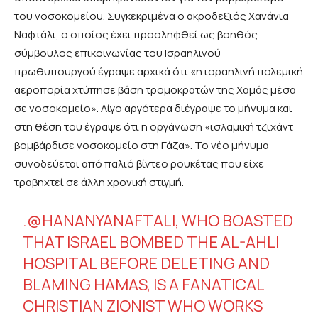
του νοσοκομείου. Συγκεκριμένα ο ακροδεξιός Χανάνια
Ναφτάλι, ο οποίος έχει προσληφθεί ως βοηθός
σύμβουλος επικοινωνίας του Ισραηλινού
πρωθυπουργού έγραψε αρχικά ότι «η ισραηλινή πολεμική
αεροπορία χτύπησε βάση τρομοκρατών της Χαμάς μέσα
σε νοσοκομείο». Λίγο αργότερα διέγραψε το μήνυμα και
στη θέση του έγραψε ότι η οργάνωση «ισλαμική τζιχάντ
βομβάρδισε νοσοκομείο στη Γάζα». Το νέο μήνυμα
συνοδεύεται από παλιό βίντεο ρουκέτας που είχε
τραβηχτεί σε άλλη χρονική στιγμή.
.
@HANANYANAFTALI
, WHO BOASTED
THAT ISRAEL BOMBED THE AL-AHLI
HOSPITAL BEFORE DELETING AND
BLAMING HAMAS, IS A FANATICAL
CHRISTIAN ZIONIST WHO WORKS