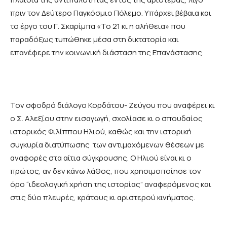
πριν τον Δεύτερο Παγκόσμιο Πόλεμο. Υπάρχει βέβαια και
το έργο του Γ. Σκαρίμπα «Το 21 κι η αλήθεια» που
παραδόξως τυπώθηκε μέσα στη δικτατορία και
επανέφερε την κοινωνική διάσταση της Επανάστασης.
Τον σφοδρό διάλογο Κορδάτου- Ζεύγου που αναφέρει κι
ο Σ. Αλεξίου στην εισαγωγή, σχολίασε κι ο σπουδαίος
ιστορικός Φιλίππου Ηλιού, καθώς και την ιστορική
συγκυρία διατύπωσης των αντιμαχόμενων θέσεων με
αναφορές στα αίτια σύγκρουσης. Ο Ηλιού είναι κι ο
πρώτος, αν δεν κάνω λάθος, που χρησιμοποίησε τον
όρο “ιδεολογική χρήση της ιστορίας” αναφερόμενος και
στις δύο πλευρές, κράτους κι αριστερού κινήματος.