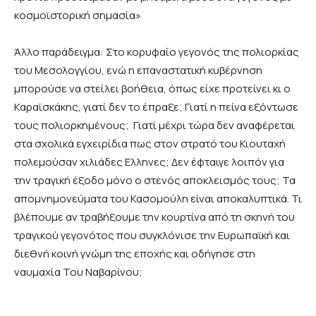
κοσμοϊστορική σημασία»
Άλλο παράδειγμα: Στο κορυφαίο γεγονός της πολιορκίας
του Μεσολογγίου, ενώ η επαναστατική κυβέρνηση
μπορούσε να στείλει βοήθεια, όπως είχε προτείνει κι ο
Καραϊσκάκης, γιατί δεν το έπραξε; Γιατί η πείνα εξόντωσε
τους πολιορκημένους; Γιατί μέχρι τώρα δεν αναφέρεται
στα σχολικά εγχειρίδια πως στον στρατό του Κιουταχή
πολεμούσαν χιλιάδες Ελληνες; Δεν έφταιγε λοιπόν για
την τραγική έξοδο μόνο ο στενός αποκλεισμός τους; Τα
απομνημονεύματα του Κασομούλη είναι αποκαλυπτικά. Τι
βλέπουμε αν τραβήξουμε την κουρτίνα από τη σκηνή του
τραγικού γεγονότος που συγκλόνισε την Ευρωπαϊκή και
διεθνή κοινή γνώμη της εποχής και οδήγησε στη
ναυμαχία Του Ναβαρίνου;