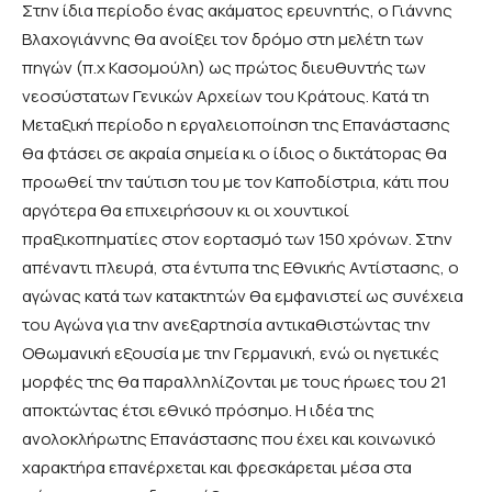
Στην ίδια περίοδο ένας ακάματος ερευνητής, ο Γιάννης
Βλαχογιάννης θα ανοίξει τον δρόμο στη μελέτη των
πηγών (π.χ Κασομούλη) ως πρώτος διευθυντής των
νεοσύστατων Γενικών Αρχείων του Κράτους. Κατά τη
Μεταξική περίοδο η εργαλειοποίηση της Επανάστασης
θα φτάσει σε ακραία σημεία κι ο ίδιος ο δικτάτορας θα
προωθεί την ταύτιση του με τον Καποδίστρια, κάτι που
αργότερα θα επιχειρήσουν κι οι χουντικοί
πραξικοπηματίες στον εορτασμό των 150 χρόνων. Στην
απέναντι πλευρά, στα έντυπα της Εθνικής Αντίστασης, ο
αγώνας κατά των κατακτητών θα εμφανιστεί ως συνέχεια
του Αγώνα για την ανεξαρτησία αντικαθιστώντας την
Οθωμανική εξουσία με την Γερμανική, ενώ οι ηγετικές
μορφές της θα παραλληλίζονται με τους ήρωες του 21
αποκτώντας έτσι εθνικό πρόσημο. Η ιδέα της
ανολοκλήρωτης Επανάστασης που έχει και κοινωνικό
χαρακτήρα επανέρχεται και φρεσκάρεται μέσα στα