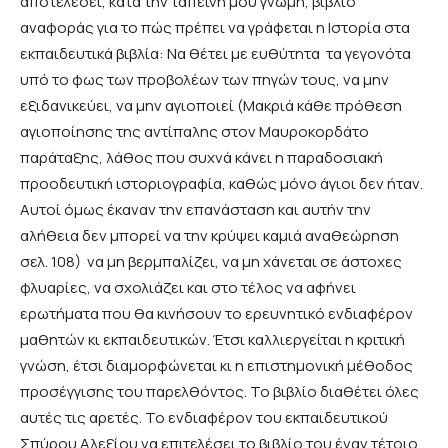
αποτελέσει, κατά την ταπεινή μου γνώμη, βιβλίο
αναφοράς για το πώς πρέπει να γράφεται η Ιστορία στα
εκπαιδευτικά βιβλία: Να θέτει με ευθύτητα τα γεγονότα
υπό το φως των προβολέων των πηγών τους, να μην
εξιδανικεύει, να μην αγιοποιεί (Μακριά κάθε πρόθεση
αγιοποίησης της αντίπαλης στον Μαυροκορδάτο
παράταξης, λάθος που συχνά κάνει η παραδοσιακή
προοδευτική ιστοριογραφία, καθώς μόνο άγιοι δεν ήταν.
Αυτοί όμως έκαναν την επανάσταση και αυτήν την
αλήθεια δεν μπορεί να την κρύψει καμιά αναθεώρηση
σελ. 108) να μη βερμπαλίζει, να μη χάνεται σε άστοχες
φλυαρίες, να σχολιάζει και στο τέλος να αφήνει
ερωτήματα που θα κινήσουν το ερευνητικό ενδιαφέρον
μαθητών κι εκπαιδευτικών. Έτσι καλλιεργείται η κριτική
γνώση, έτσι διαμορφώνεται κι η επιστημονική μέθοδος
προσέγγισης του παρελθόντος. Το βιβλίο διαθέτει όλες
αυτές τις αρετές. Το ενδιαφέρον του εκπαιδευτικού
Σπύρου Αλεξίου να επιτελέσει το βιβλίο του έναν τέτοιο