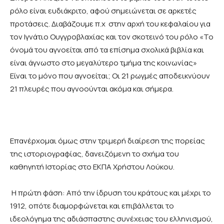
ρόλο είναι ευδιάκριτο, αφού σημειώνεται σε αρκετές
προτάσεις. Διαβάζουμε π.χ στην αρχή του κεφαλαίου για
τον Ιγνάτιο Ουγγροβλαχίας και τον σκοτεινό του ρόλο «Το
όνομά του αγνοείται από τα επίσημα σχολικά βιβλία και
είναι άγνωστο στο μεγαλύτερο τμήμα της κοινωνίας»
Είναι το μόνο που αγνοείται; Οι 21 ρωγμές αποδεικνύουν
21 πλευρές που αγνοούνται ακόμα και σήμερα.
Επανέρχομαι όμως στην τριμερή διαίρεση της πορείας
της ιστοριογραφίας, δανειζόμενη το σχήμα του
καθηγητή Ιστορίας στο ΕΚΠΑ Χρήστου Λούκου.
Η πρώτη φάση: Από την ίδρυση του κράτους και μέχρι το
1912, οπότε διαμορφώνεται και επιβάλλεται το
ιδεολόγημα της αδιάσπαστης συνέχειας του ελληνισμού,