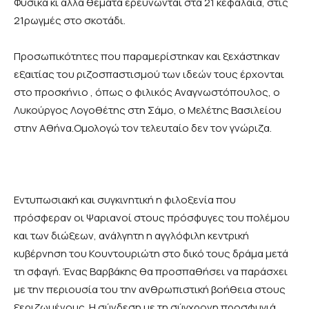
Φυσικά κι άλλα θέματα ερευνώνται στα 21 κεφάλαια, στις
21ρωγμές στο σκοτάδι.
Προσωπικότητες που παραμερίστηκαν και ξεχάστηκαν
εξαιτίας του ριζοσπαστισμού των ιδεών τους έρχονται
στο προσκήνιο , όπως ο φιλικός Αναγνωστόπουλος, ο
Λυκούργος Λογοθέτης στη Σάμο, ο Μελέτης Βασιλείου
στην Αθήνα.Ομολογώ τον τελευταίο δεν τον γνώριζα.
Εντυπωσιακή και συγκινητική η φιλοξενία που
πρόσφεραν οι Ψαριανοί στους πρόσφυγες του πολέμου
και των διώξεων, ανάλγητη η αγγλόφιλη κεντρική
κυβέρνηση του Κουντουριώτη στο δικό τους δράμα μετά
τη σφαγή. Ένας Βαρβάκης θα προσπαθήσει να παράσχει
με την περιουσία του την ανθρωπιστική βοήθεια στους
ξεριζωμένους. Η σύνδεση με τη σύγχρονη προσφυγιά