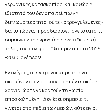
γερμανικής κατασκοπίας. Και καθώς η
ιδιότητά του δεν απαιτεί πολλή
διπλωματικότητα, ούτε «στρογγυλεμένες»
διατυπώσεις, προσδιόρισε… ανετότατα τι
σημαίνει «πρόωρο» (άρα ανεπιθύμητο)
τέλος του πολέμου: Όχι πριν από το 2029
-2030, ανέφερε!
Εν ολίγοις, οι Ουκρανοί «πρέπει» να
σκοτώνονται για τέσσερα – πέντε ακόμη
χρόνια, ώστε να κρατούν τη Ρωσία
απασχολημένη… Δεν έχει σημασία τι
γίνεται στα πεδία των μαχών, ούτε αν οι