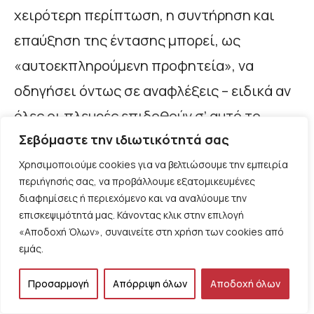
χειρότερη περίπτωση, η συντήρηση και
επαύξηση της έντασης μπορεί, ως
«αυτοεκπληρούμενη προφητεία», να
οδηγήσει όντως σε αναφλέξεις – ειδικά αν
όλες οι πλευρές επιδοθούν σ’ αυτό το
Σεβόμαστε την ιδιωτικότητά σας
«παιχνίδι».
Χρησιμοποιούμε cookies για να βελτιώσουμε την εμπειρία
περιήγησής σας, να προβάλλουμε εξατομικευμένες
διαφημίσεις ή περιεχόμενο και να αναλύουμε την
επισκεψιμότητά μας. Κάνοντας κλικ στην επιλογή
Μένει να δούμε αν έχουν να πουν κάτι – και
«Αποδοχή Όλων», συναινείτε στη χρήση των cookies από
εμάς.
τι ακριβώς- οι λαοί της Ευρώπης. Αυτοί
που από το 2008-2009 κλήθηκαν να
Προσαρμογή
Απόρριψη όλων
Αποδοχή όλων
ματώσουν οικονομικά υπέρ των τραπεζών