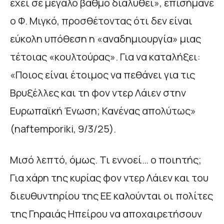
έχει σε μεγάλο βαθμό διαλυθεί», επισήμανε
ο Φ. Μιγκό, προσθέτοντας ότι δεν είναι
εύκολη υπόθεση η «αναδημιουργία» μιας
τέτοιας «κουλτούρας». Για να καταλήξει:
«Ποιος είναι έτοιμος να πεθάνει για τις
Βρυξέλλες και τη φον ντερ Λάιεν στην
Ευρωπαϊκή Ένωση; Κανένας απολύτως»
(naftemporiki, 9/3/25).
Μισό λεπτό, όμως. Τι εννοεί… ο ποιητής;
Για χάρη της κυρίας φον ντερ Λάιεν και του
διευθυντηρίου της ΕΕ καλούνται οι πολίτες
της Γηραιάς Ηπείρου να αποχαιρετήσουν