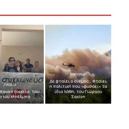
ΚΟΙΝΩΝΙΑ
Δε φταίει ο άνεμος… Φταίει
ΠΑΙΔΕΙΑ
η πολιτική που «φυσάει» τα
ποια στοιχεία; του
ίδια λάθη, του Γιώργου
στου Μπέλμπα
Σαχίνη