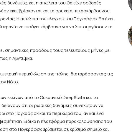
ές δυνάμεις, και η απώλειά του θα είχε σοβαρές
λέον εκεί βρίσκονται και τα ορυχεία πετροκάρβουνου
ανίας. Η απώλεια του ελέγχου του Πογκρόφσκ θα έχει
υκρανία να εισάγει κάρβουνο για να λειτουργήσουν τα
ει σημαντικές προόδους τους τελευταίους μήνες με
ως η Αβντιίβκα.
ριμετρική περικύκλωση της πόλης, διαταράσσοντας τις
τον Νότο.
 εκείνων από το Ουκρανικό DeepState και το
, δείχνουν ότι οι ρωσικές δυνάμεις συνεχίζουν να
ω στο Πογκρόφσκ και τα περίχωρά του, αν και ένα
φισβήτηση. Ειδικά η πλατφόρμα παρακολούθησης του
αση στο Πογκρόφσκ βρίσκεται σε κρίσιμο σημείο και