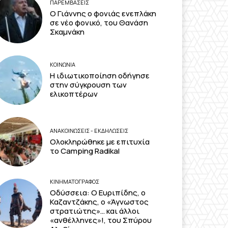
ΠΑΡΕΜΒΑΣΕΙΣ
Ο Γιάννης ο φονιάς ενεπλάκη
σε νέο φονικό, του Θανάση
Σκαμνάκη
ΚΟΙΝΩΝΙΑ
Η ιδιωτικοποίηση οδήγησε
στην σύγκρουση των
ελικοπτέρων
ΑΝΑΚΟΙΝΩΣΕΙΣ - ΕΚΔΗΛΩΣΕΙΣ
Ολοκληρώθηκε με επιτυχία
το Camping Radikal
ΚΙΝΗΜΑΤΟΓΡΆΦΟΣ
Οδύσσεια: Ο Ευριπίδης, ο
Καζαντζάκης, ο «Άγνωστος
στρατιώτης»… και άλλοι
«ανθέλληνες»!, του Σπύρου