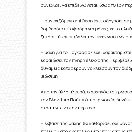
συνεχίζει να επιδεινώνεται, ίσως πλέον π
Η συνεχιζόμενη επίθεση έχει οδηγήσει σε μ
βομβαρδιστεί σφοδρά για μήνες, και ο πληθ
ζητήσει ή και επιβάλει την εκκένωση των οι
Η μάχη για το Πογκρόφσκ έχει χαρακτηριστ
εδραιώσει τον πλήρη έλεγχο της Περιφέρεια
δυνάμεις καταφέρουν να κλείσουν τον διάδ
βιώσιμη.
Από την άλλη πλευρά, ο αρχηγός του ρωσικ
τον Βλαντίμιρ Πούτιν ότι οι ρωσικές δυνά
στρατιωτών στην περιοχή.
Η έκβαση της μάχης θα καθορίσει όχι μόνο 
πολέμου στο ανατολικό μέτωπο για τους επ