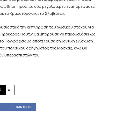
προώθηση προς τις δύο μεγαλύτερες εναπομείνασες
σκ το Κραματόρσκ και το Σλοβιάνσκ.
ουσιαστικά την εκπλήρωση του ρωσικού στόχου για
 ο Πρόεδρος Πούτιν θα μπορούσε να παρουσιάσει ως
η στο Πογκρόφσκ θα αποτελούσε σημαντική ενίσχυση
 του πολιτικού αφηγήματος της Μόσχας, ενώ θα
ών υπερασπιστών του.
X
ΚΆΝΤΕ LIKE