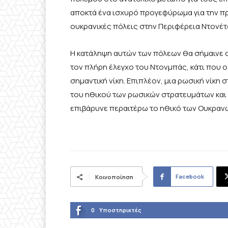
αποκτά ένα ισχυρό προγεφύρωμα για την 
ουκρανικές πόλεις στην Περιφέρεια Ντονέτ
Η κατάληψη αυτών των πόλεων θα σήμαινε 
τον πλήρη έλεγχο του Ντονμπάς, κάτι που
σημαντική νίκη. Επιπλέον, μια ρωσική νίκ
του ηθικού των ρωσικών στρατευμάτων και
επιβάρυνε περαιτέρω το ηθικό των Ουκραν
Facebook
Κοινοποίηση
0
Υποστηρικτές