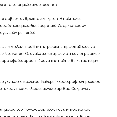
έρα από το σημείο αναστροφής».
ια σοβαρή ανθρωπιστική κρίση. Η πόλη έχει
υσμός έχει μειωθεί δραματικά. Οι αρχές έχουν
κογενειών με παιδιά.
εί ως η «τελική πράξη» της ρωσικής προσπάθειας να
ς Ντονμπάς. Οι αναλυτές εκτιμούν ότι εάν οι ρωσικές
ρομο εφοδιασμού, η άμυνα της πόλης θα καταστεί μη
ού γενικού επιτελείου, Βαλερί Γκερασίμοφ, ενημέρωσε
μεις έχουν περικυκλώσει μεγάλο αριθμό Ουκρανών
τη μοίρα του Πογκρόφσκ, αλλά και την πορεία του
όμενους μήνες. Εάν το Πογκρόφσκ πέσει, η Ρωσία