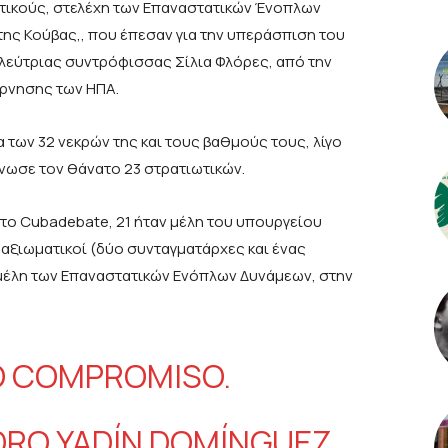
ωτικούς, στελέχη των Επαναστατικών Ένοπλων
ης Κούβας,, που έπεσαν για την υπεράσπιση του
λεύτριας συντρόφισσας Σίλια Φλόρες, από την
έρνησης των ΗΠΑ.
των 32 νεκρών της και τους βαθμούς τους, λίγο
νωσε τον θάνατο 23 στρατιωτικών.
το Cubadebate, 21 ήταν μέλη του υπουργείου
 αξιωματικοί (δύο συνταγματάρχες και ένας
ν μέλη των Επαναστατικών Ενόπλων Δυνάμεων, στην
MO COMPROMISO.
DRO YADÍN DOMÍNGUEZ,