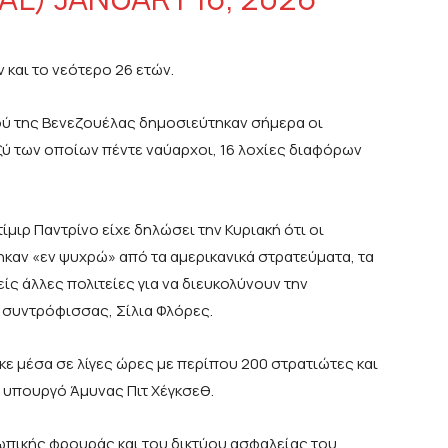
 και το νεότερο 26 ετών.
ού της Βενεζουέλας δημοσιεύτηκαν σήμερα οι
ξύ των οποίων πέντε ναύαρχοι, 16 λοχίες διαφόρων
ιρ Παντρίνο είχε δηλώσει την Κυριακή ότι οι
ν «εν ψυχρώ» από τα αμερικανικά στρατεύματα, τα
ς άλλες πολιτείες για να διευκολύνουν την
 συντρόφισσας, Σίλια Φλόρες.
ε μέσα σε λίγες ώρες με περίπου 200 στρατιώτες και
 υπουργό Άμυνας Πιτ Χέγκσεθ.
πικής φρουράς και του δικτύου ασφαλείας του