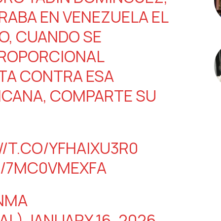
RABA EN VENEZUELA EL
O, CUANDO SE
PROPORCIONAL
STA CONTRA ESA
ICANA, COMPARTE SU
//T.CO/YFHAIXU3R0
M/7MC0VMEXFA
ANMA
AL)
JANUARY 16, 2026