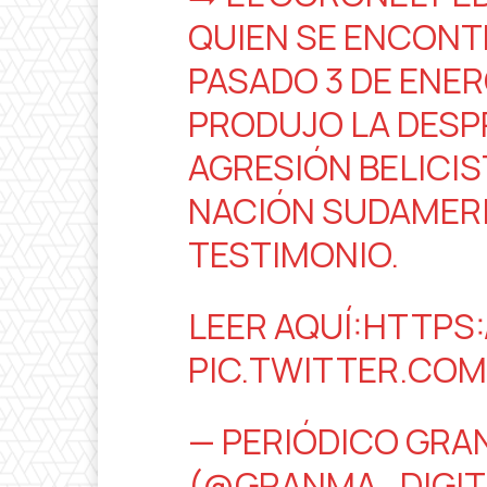
QUIEN SE ENCONT
PASADO 3 DE ENER
PRODUJO LA DES
AGRESIÓN BELICI
NACIÓN SUDAMER
TESTIMONIO.
LEER AQUÍ:
HTTPS:
PIC.TWITTER.CO
— PERIÓDICO GR
(@GRANMA_DIGIT