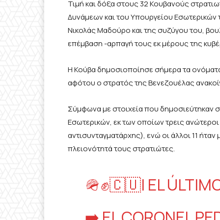
Τιμή και δόξα στους 32 Κουβανούς στρατι
Δυνάμεων και του Υπουργείου Εσωτερικών τ
Νικολάς Μαδούρο και της συζύγου του, βου
επέμβαση -αρπαγή τους εκ μέρους της κυβ
Η Κούβα δημοσιοποίησε σήμερα τα ονόματα 
αφότου ο στρατός της Βενεζουέλας ανακοί
Σύμφωνα με στοιχεία που δημοσιεύτηκαν σ
Εσωτερικών, εκ των οποίων τρεις ανώτεροι
αντισυνταγματάρχης), ενώ οι άλλοι 11 ήτα
πλειονότητά τους στρατιώτες.
🪖✊🇨🇺| EL ÚLTI
➡️ EL CORONEL PE