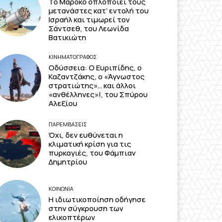
Το Μαρόκο οπλοποιεί τους
μετανάστες κατ’ εντολή του
Ισραήλ και τιμωρεί τον
Σάντσεθ, του Λεωνίδα
Βατικιώτη
ΚΙΝΗΜΑΤΟΓΡΆΦΟΣ
Οδύσσεια: Ο Ευριπίδης, ο
Καζαντζάκης, ο «Άγνωστος
στρατιώτης»… και άλλοι
«ανθέλληνες»!, του Σπύρου
Αλεξίου
ΠΑΡΕΜΒΑΣΕΙΣ
Όχι, δεν ευθύνεται η
κλιματική κρίση για τις
πυρκαγιές, του Φάμπιαν
Δημητρίου
ΚΟΙΝΩΝΙΑ
Η ιδιωτικοποίηση οδήγησε
στην σύγκρουση των
ελικοπτέρων