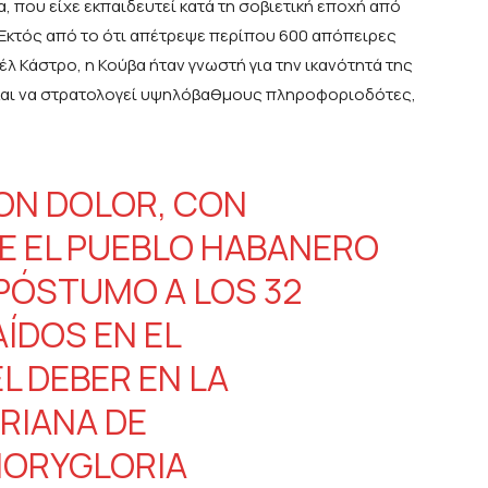
α, που είχε εκπαιδευτεί κατά τη σοβιετική εποχή από
. Εκτός από το ότι απέτρεψε περίπου 600 απόπειρες
λ Κάστρο, η Κούβα ήταν γνωστή για την ικανότητά της
ς και να στρατολογεί υψηλόβαθμους πληροφοριοδότες,
CON DOLOR, CON
E EL PUEBLO HABANERO
PÓSTUMO A LOS 32
ÍDOS EN EL
L DEBER EN LA
RIANA DE
ORYGLORIA