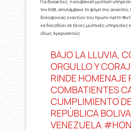
Για δεκαετίες, η κουβανική μυστική υπηρεσί
την KGB, απολάμβανε τη φήμη της ανίκητης
δολοφονίας εναντίον του πρώην ηγέτη Φιντέ
να διεισδύει σε ξένες μυστικές υπηρεσίε
ιδίως Αμερικανούς.
BAJO LA LLUVIA, 
ORGULLO Y CORAJ
RINDE HOMENAJE 
COMBATIENTES CA
CUMPLIMIENTO DE
REPÚBLICA BOLIVA
VENEZUELA.
#HON