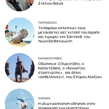
Στέλιου Βαϊνά
ΠΑΡΕΜΒΑΣΕΙΣ
Το Μαρόκο οπλοποιεί τους
μετανάστες κατ’ εντολή του Ισραήλ
και τιμωρεί τον Σάντσεθ, του
Λεωνίδα Βατικιώτη
ΚΙΝΗΜΑΤΟΓΡΆΦΟΣ
Οδύσσεια: Ο Ευριπίδης, ο
Καζαντζάκης, ο «Άγνωστος
στρατιώτης»… και άλλοι
«ανθέλληνες»!, του Σπύρου Αλεξίου
ΚΟΙΝΩΝΙΑ
Η ιδιωτικοποίηση οδήγησε στην
σύγκρουση των ελικοπτέρων