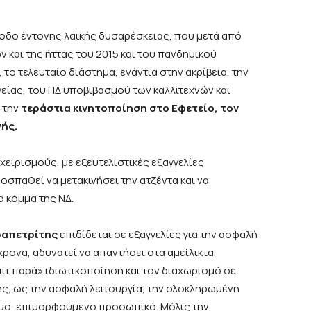
οδο έντονης λαϊκής δυσαρέσκειας, που μετά από
ν και της ήττας του 2015 και του πανδημικού
, το τελευταίο διάστημα, ενάντια στην ακρίβεια, την
είας, του ΠΔ υποβιβασμού των καλλιτεχνών και
 την
τεράστια κινητοποίηση στο Εφετείο, τον
γής.
χειρισμούς, με εξευτελιστικές εξαγγελίες
σπαθεί να μετακινήσει την ατζέντα και να
ο κόμμα της ΝΔ.
εραπετρίτης
επιδίδεται σε εξαγγελίες για την ασφαλή
ρονα, αδυνατεί να απαντήσει στα αμείλικτα
πιτ παρά» ιδιωτικοποίηση και τον διαχωρισμό σε
ς, ως την ασφαλή λειτουργία, την ολοκληρωμένη
ιμο, επιμορφούμενο προσωπικό. Μόλις την