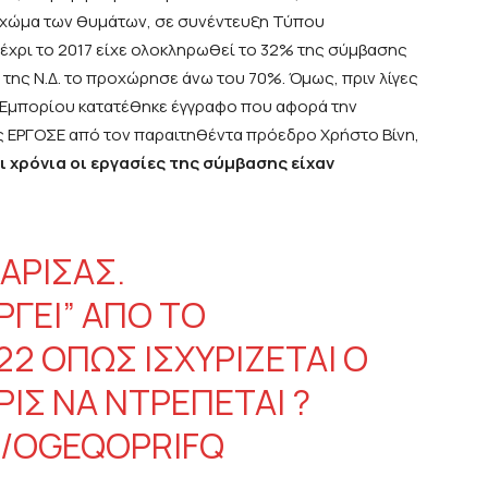
 χώμα των θυμάτων, σε συνέντευξη Τύπου
έχρι το 2017 είχε ολοκληρωθεί το 32% της σύμβασης
η της Ν.Δ. το προχώρησε άνω του 70%. Όμως, πριν λίγες
ι Εμπορίου κατατέθηκε έγγραφο που αφορά την
ς ΕΡΓΟΣΕ από τον παραιτηθέντα πρόεδρο Χρήστο Βίνη,
ι χρόνια οι εργασίες της σύμβασης είχαν
ΆΡΙΣΑΣ.
ΡΓΕΊ” ΑΠΌ ΤΟ
2 ΌΠΩΣ ΙΣΧΥΡΊΖΕΤΑΙ Ο
ΊΣ ΝΑ ΝΤΡΈΠΕΤΑΙ ?
M/OGEQOPRIFQ