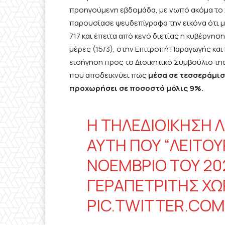
προηγούμενη εβδομάδα, με νωπό ακόμα το
παρουσίασε ψευδεπίγραφα την εικόνα ότι μ
717 και έπειτα από κενό διετίας η κυβέρνησ
μέρες (15/3), στην Επιτροπή Παραγωγής κα
εισήγηση προς το Διοικητικό Συμβούλιο τη
που αποδεικνύει πως
μέσα σε τεσσεράμισ
προχωρήσει σε ποσοστό μόλις 9%.
Η ΤΗΛΕΔΙΟΊΚΗΣΗ Λ
ΑΥΤΉ ΠΟΥ “ΛΕΙΤΟΥ
ΝΟΈΜΒΡΙΟ ΤΟΥ 202
ΓΕΡΑΠΕΤΡΊΤΗΣ ΧΩΡ
PIC.TWITTER.CO