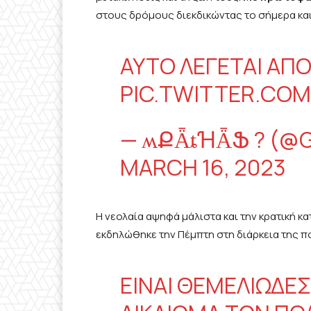
στους δρόμους διεκδικώντας το σήμερα και
ΑΥΤΌ ΛΈΓΕΤΑΙ ΑΠ
PIC.TWITTER.CO
— ʍՔǞȶꞪǞՖ ? (@
MARCH 16, 2023
Η νεολαία αψηφά μάλιστα και την κρατική κ
εκδηλώθηκε την Πέμπτη στη διάρκεια της π
ΕΊΝΑΙ ΘΕΜΕΛΙΏΔΕ