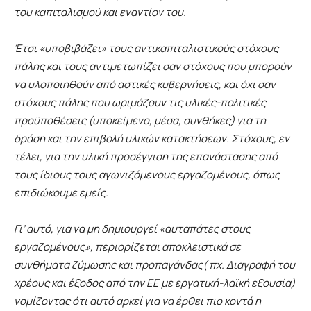
του καπιταλισμού και εναντίον του.
Έτσι «υποβιβάζει» τους αντικαπιταλιστικούς στόχους
πάλης και τους αντιμετωπίζει σαν στόχους που μπορούν
να υλοποιηθούν από αστικές κυβερνήσεις, και όχι σαν
στόχους πάλης που ωριμάζουν τις
υλικές-πολιτικές
προϋποθέσεις (υποκείμενο, μέσα, συνθήκες)
για τη
δράση και την επιβολή υλικών κατακτήσεων. Στόχους, εν
τέλει, για την υλική προσέγγιση της επανάστασης από
τους ίδιους τους αγωνιζόμενους εργαζομένους, όπως
επιδιώκουμε εμείς.
Γι’ αυτό, για να μη δημιουργεί «αυταπάτες στους
εργαζομένους», περιορίζεται αποκλειστικά σε
συνθήματα ζύμωσης και προπαγάνδας( πχ. Διαγραφή του
χρέους και έξοδος από την ΕΕ με εργατική-λαϊκή εξουσία)
νομίζοντας ότι αυτό αρκεί για να έρθει πιο κοντά η