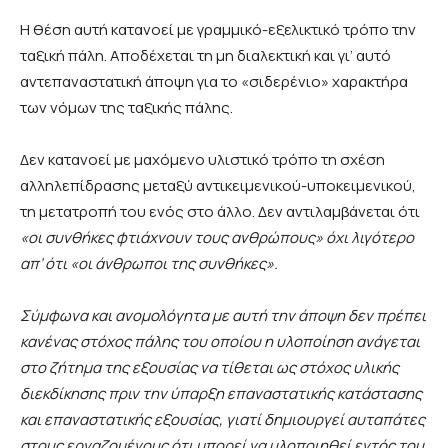
Η θέση αυτή κατανοεί με γραμμικό-εξελικτικό τρόπο την
ταξική πάλη. Αποδέχεται τη μη διαλεκτική και γι’ αυτό
αντεπαναστατική άποψη για το «σιδερένιο» χαρακτήρα
των νόμων της ταξικής πάλης.
Δεν κατανοεί με μαχόμενο υλιστικό τρόπο τη σχέση
αλληλεπίδρασης μεταξύ αντικειμενικού-υποκειμενικού,
τη μετατροπή του ενός στο άλλο. Δεν αντιλαμβάνεται ότι
«οι συνθήκες φτιάχνουν τους ανθρώπους» όχι λιγότερο
απ’ ότι «οι άνθρωποι της συνθήκες».
Σύμφωνα και ανομολόγητα με αυτή την άποψη δεν πρέπει
κανένας στόχος πάλης του οποίου η υλοποίηση ανάγεται
στο ζήτημα της εξουσίας να τίθεται ως στόχος υλικής
διεκδίκησης πριν
την ύπαρξη επαναστατικής κατάστασης
και επαναστατικής εξουσίας,
γιατί δημιουργεί αυταπάτες
στους εργαζομένους ότι μπορεί να υλοποιηθεί εντός του