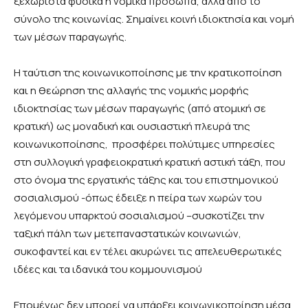
ξεχωριστά φυσικά ή νομικά πρόσωπα, αλλά από το
σύνολο της κοινωνίας. Σημαίνει κοινή ιδιοκτησία και νομή
των μέσων παραγωγής.
Η ταύτιση της κοινωνικοποίησης με την κρατικοποίηση
και η θεώρηση της αλλαγής της νομικής μορφής
ιδιοκτησίας των μέσων παραγωγής (από ατομική σε
κρατική) ως μοναδική και ουσιαστική πλευρά της
κοινωνικοποίησης, προσφέρει πολύτιμες υπηρεσίες
στη συλλογική γραφειοκρατική κρατική αστική τάξη, που
στο όνομα της εργατικής τάξης και του επιστημονικού
σοσιαλισμού -όπως έδειξε η πείρα των χωρών του
λεγόμενου υπαρκτού σοσιαλισμού –συσκοτίζει την
ταξική πάλη των μετεπαναστατικών κοινωνιών,
συκοφαντεί και εν τέλει ακυρώνει τις απελευθερωτικές
ιδέες και τα ιδανικά του κομμουνισμού
Επομένως δεν μπορεί να υπάρξει κοινωνικοποίηση μέσα