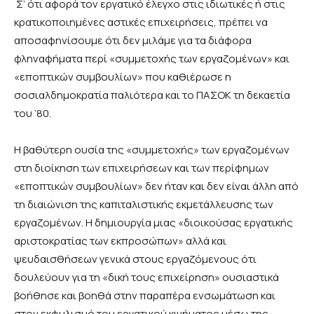
Σ’ ότι αφορά τον εργατικό έλεγχο στις ιδιωτικές ή στις
κρατικοποιημένες αστικές επιχειρήσεις, πρέπει να
αποσαφηνίσουμε ότι δεν μιλάμε για τα διάφορα
φληναφήματα περί «συμμετοχής των εργαζομένων» και
«εποπτικών συμβουλίων» που καθιέρωσε η
σοσιαλδημοκρατία παλιότερα και το ΠΑΣΟΚ τη δεκαετία
του ’80.
Η βαθύτερη ουσία της «συμμετοχής» των εργαζομένων
στη διοίκηση των επιχειρήσεων και των περίφημων
«εποπτικών συμβουλίων» δεν ήταν και δεν είναι άλλη από
τη διαιώνιση της καπιταλιστικής εκμετάλλευσης των
εργαζομένων. Η δημιουργία μιας «διοικούσας εργατικής
αριστοκρατίας των εκπροσώπων» αλλά και
ψευδαισθήσεων γενικά στους εργαζόμενους ότι
δουλεύουν για τη «δική τους επιχείρηση» ουσιαστικά
βοήθησε και βοηθά στην παραπέρα ενσωμάτωση και
στον εκφυλισμό του εργατικού κινήματος μέσω της