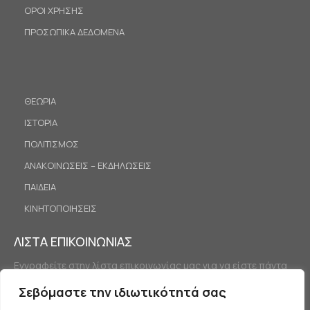
ΟΡΟΙ ΧΡΗΣΗΣ
ΠΡΟΣΩΠΙΚΑ ΔΕΔΟΜΕΝΑ
ΘΕΩΡΙΑ
ΙΣΤΟΡΙΑ
ΠΟΛΙΤΙΣΜΟΣ
ΑΝΑΚΟΙΝΩΣΕΙΣ – ΕΚΔΗΛΩΣΕΙΣ
ΠΑΙΔΕΙΑ
ΚΙΝΗΤΟΠΟΙΗΣΕΙΣ
ΛΙΣΤΑ ΕΠΙΚΟΙΝΩΝΙΑΣ
Εγγραφείτε στην λίστα επικοινωνίας μας για να είστε πάντα
ενημερωμένοι.
Σεβόμαστε την ιδιωτικότητά σας