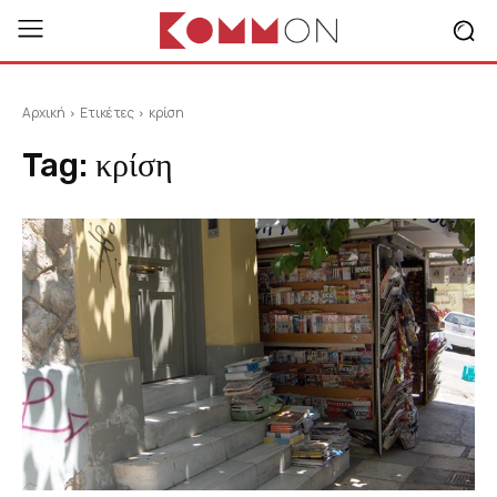
Αρχική
Ετικέτες
κρίση
Tag:
κρίση