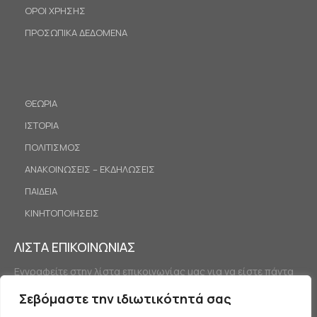
ΟΡΟΙ ΧΡΗΣΗΣ
ΠΡΟΣΩΠΙΚΑ ΔΕΔΟΜΕΝΑ
ΘΕΩΡΙΑ
ΙΣΤΟΡΙΑ
ΠΟΛΙΤΙΣΜΟΣ
ΑΝΑΚΟΙΝΩΣΕΙΣ – ΕΚΔΗΛΩΣΕΙΣ
ΠΑΙΔΕΙΑ
ΚΙΝΗΤΟΠΟΙΗΣΕΙΣ
ΛΙΣΤΑ ΕΠΙΚΟΙΝΩΝΙΑΣ
Εγγραφείτε στην λίστα επικοινωνίας μας για να είστε πάντα
ενημερωμένοι.
Σεβόμαστε την ιδιωτικότητά σας