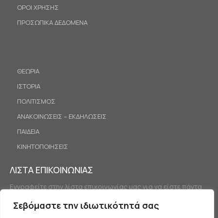
ΟΡΟΙ ΧΡΗΣΗΣ
ΠΡΟΣΩΠΙΚΑ ΔΕΔΟΜΕΝΑ
ΘΕΩΡΙΑ
ΙΣΤΟΡΙΑ
ΠΟΛΙΤΙΣΜΟΣ
ΑΝΑΚΟΙΝΩΣΕΙΣ – ΕΚΔΗΛΩΣΕΙΣ
ΠΑΙΔΕΙΑ
ΚΙΝΗΤΟΠΟΙΗΣΕΙΣ
ΛΙΣΤΑ ΕΠΙΚΟΙΝΩΝΙΑΣ
Εγγραφείτε στην λίστα επικοινωνίας μας για να είστε πάντα
ενημερωμένοι.
Σεβόμαστε την ιδιωτικότητά σας