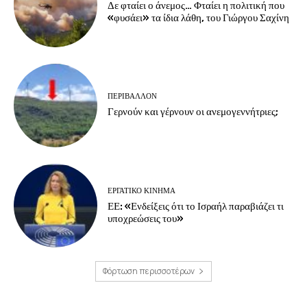
Δε φταίει ο άνεμος… Φταίει η πολιτική που
«φυσάει» τα ίδια λάθη, του Γιώργου Σαχίνη
ΠΕΡΙΒΆΛΛΟΝ
Γερνούν και γέρνουν οι ανεμογεννήτριες;
ΕΡΓΑΤΙΚΟ ΚΙΝΗΜΑ
ΕΕ: «Ενδείξεις ότι το Ισραήλ παραβιάζει τι
υποχρεώσεις του»
Φόρτωση περισσοτέρων