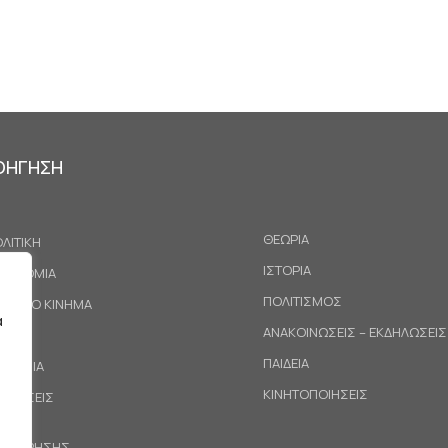
ΟΗΓΗΣΗ
ΘΕΩΡΙΑ
ΛΙΤΙΚΗ
ΙΣΤΟΡΙΑ
ΚΟΝΟΜΙΑ
ΠΟΛΙΤΙΣΜΟΣ
ΓΑΤΙΚΟ ΚΙΝΗΜΑ
α
ΑΝΑΚΟΙΝΩΣΕΙΣ – ΕΚΔΗΛΩΣΕΙΣ
ΕΘΝΗ
ΠΑΙΔΕΙΑ
ΙΝΩΝΙΑ
ΚΙΝΗΤΟΠΟΙΗΣΕΙΣ
ΟΤΑΣΕΙΣ
ΟΙ ΧΡΗΣΗΣ