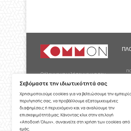
ΠΛ
ΠΟ
Θέλουμε να μιλήσουμε για τον
ΟΙ
κομμουνισμό της εποχής μας,
Σεβόμαστε την ιδιωτικότητά σας
ΕΡ
την αναγκαία αλλά όχι
Χρησιμοποιούμε cookies για να βελτιώσουμε την εμπειρί
ΔΙ
δεδομένη προοπτική.
περιήγησής σας, να προβάλλουμε εξατομικευμένες
Θέλουμε να μιλήσουμε
ΚΟ
διαφημίσεις ή περιεχόμενο και να αναλύουμε την
ταυτόχρονα για την
επισκεψιμότητά μας. Κάνοντας κλικ στην επιλογή
ΠΡ
«Αποδοχή Όλων», συναινείτε στη χρήση των cookies από
καθημερινή επιβίωση και τον
εμάς.
ΟΡ