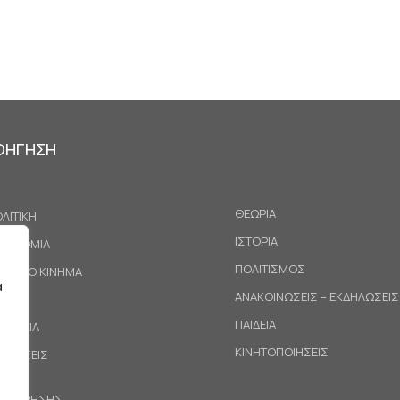
ΟΗΓΗΣΗ
ΘΕΩΡΙΑ
ΛΙΤΙΚΗ
ΙΣΤΟΡΙΑ
ΚΟΝΟΜΙΑ
ΠΟΛΙΤΙΣΜΟΣ
ΓΑΤΙΚΟ ΚΙΝΗΜΑ
α
ΑΝΑΚΟΙΝΩΣΕΙΣ – ΕΚΔΗΛΩΣΕΙΣ
ΕΘΝΗ
ΠΑΙΔΕΙΑ
ΙΝΩΝΙΑ
ΚΙΝΗΤΟΠΟΙΗΣΕΙΣ
ΟΤΑΣΕΙΣ
ΟΙ ΧΡΗΣΗΣ