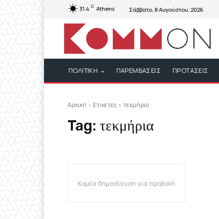
C
31.4
Athens
Σάββατο, 8 Αυγούστου, 2026
ΠΟΛΙΤΙΚΗ
ΠΑΡΕΜΒΑΣΕΙΣ
ΠΡΟΤΑΣΕΙΣ
Αρχική
Ετικέτες
τεκμήρια
Tag:
τεκμήρια
Καμία δημοσίευση για προβολή