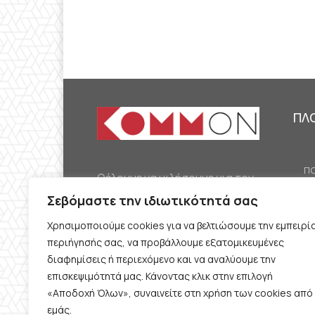
ΠΛ
ΠΟ
Θέλουμε να μιλήσουμε για τον
ΟΙ
κομμουνισμό της εποχής μας,
Σεβόμαστε την ιδιωτικότητά σας
ΕΡ
την αναγκαία αλλά όχι
Χρησιμοποιούμε cookies για να βελτιώσουμε την εμπειρί
ΔΙ
δεδομένη προοπτική.
περιήγησής σας, να προβάλλουμε εξατομικευμένες
Θέλουμε να μιλήσουμε
ΚΟ
διαφημίσεις ή περιεχόμενο και να αναλύουμε την
ταυτόχρονα για την
επισκεψιμότητά μας. Κάνοντας κλικ στην επιλογή
ΠΡ
«Αποδοχή Όλων», συναινείτε στη χρήση των cookies από
καθημερινή επιβίωση και τον
εμάς.
ΟΡ