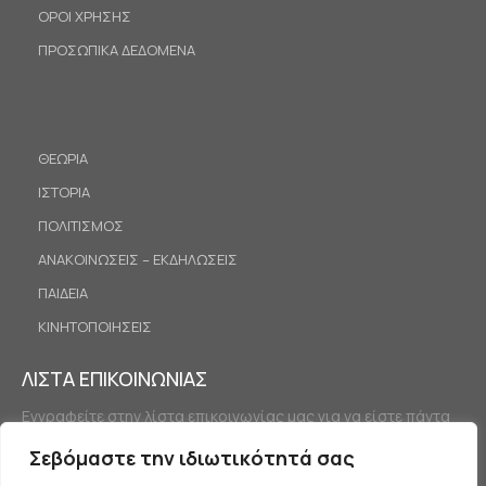
ΟΡΟΙ ΧΡΗΣΗΣ
ΠΡΟΣΩΠΙΚΑ ΔΕΔΟΜΕΝΑ
ΘΕΩΡΙΑ
ΙΣΤΟΡΙΑ
ΠΟΛΙΤΙΣΜΟΣ
ΑΝΑΚΟΙΝΩΣΕΙΣ – ΕΚΔΗΛΩΣΕΙΣ
ΠΑΙΔΕΙΑ
ΚΙΝΗΤΟΠΟΙΗΣΕΙΣ
ΛΙΣΤΑ ΕΠΙΚΟΙΝΩΝΙΑΣ
Εγγραφείτε στην λίστα επικοινωνίας μας για να είστε πάντα
ενημερωμένοι.
Σεβόμαστε την ιδιωτικότητά σας