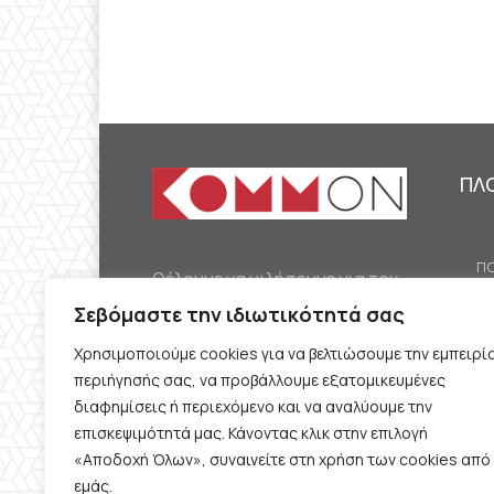
ΠΛ
ΠΟ
Θέλουμε να μιλήσουμε για τον
ΟΙ
κομμουνισμό της εποχής μας,
Σεβόμαστε την ιδιωτικότητά σας
ΕΡ
την αναγκαία αλλά όχι
Χρησιμοποιούμε cookies για να βελτιώσουμε την εμπειρί
ΔΙ
δεδομένη προοπτική.
περιήγησής σας, να προβάλλουμε εξατομικευμένες
Θέλουμε να μιλήσουμε
ΚΟ
διαφημίσεις ή περιεχόμενο και να αναλύουμε την
ταυτόχρονα για την
επισκεψιμότητά μας. Κάνοντας κλικ στην επιλογή
ΠΡ
«Αποδοχή Όλων», συναινείτε στη χρήση των cookies από
καθημερινή επιβίωση και τον
εμάς.
ΟΡ