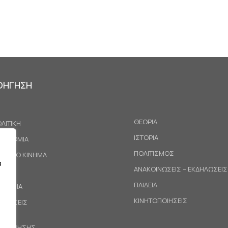
ΟΗΓΗΣΗ
ΘΕΩΡΙΑ
ΛΙΤΙΚΗ
ΙΣΤΟΡΙΑ
ΚΟΝΟΜΙΑ
ΠΟΛΙΤΙΣΜΟΣ
ΓΑΤΙΚΟ ΚΙΝΗΜΑ
α
ΑΝΑΚΟΙΝΩΣΕΙΣ – ΕΚΔΗΛΩΣΕΙΣ
ΕΘΝΗ
ΠΑΙΔΕΙΑ
ΙΝΩΝΙΑ
ΚΙΝΗΤΟΠΟΙΗΣΕΙΣ
ΟΤΑΣΕΙΣ
ΟΙ ΧΡΗΣΗΣ