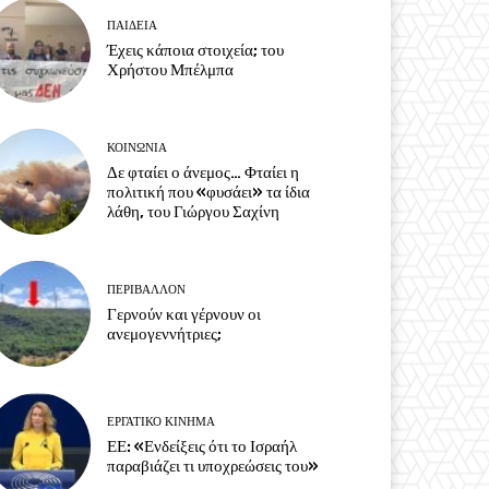
ΠΑΙΔΕΙΑ
Έχεις κάποια στοιχεία; του
Χρήστου Μπέλμπα
ΚΟΙΝΩΝΙΑ
Δε φταίει ο άνεμος… Φταίει η
πολιτική που «φυσάει» τα ίδια
λάθη, του Γιώργου Σαχίνη
ΠΕΡΙΒΆΛΛΟΝ
Γερνούν και γέρνουν οι
ανεμογεννήτριες;
ΕΡΓΑΤΙΚΟ ΚΙΝΗΜΑ
ΕΕ: «Ενδείξεις ότι το Ισραήλ
παραβιάζει τι υποχρεώσεις του»