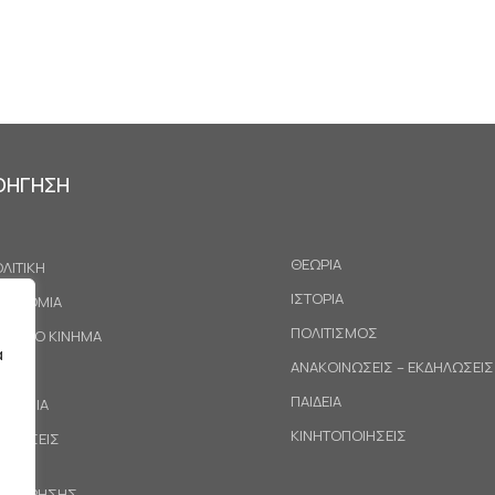
ΟΗΓΗΣΗ
ΘΕΩΡΙΑ
ΛΙΤΙΚΗ
ΙΣΤΟΡΙΑ
ΚΟΝΟΜΙΑ
ΠΟΛΙΤΙΣΜΟΣ
ΓΑΤΙΚΟ ΚΙΝΗΜΑ
α
ΑΝΑΚΟΙΝΩΣΕΙΣ – ΕΚΔΗΛΩΣΕΙΣ
ΕΘΝΗ
ΠΑΙΔΕΙΑ
ΙΝΩΝΙΑ
ΚΙΝΗΤΟΠΟΙΗΣΕΙΣ
ΟΤΑΣΕΙΣ
ΟΙ ΧΡΗΣΗΣ