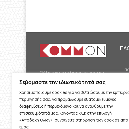
ΠΛ
ΠΟ
Θέλουμε να μιλήσουμε για τον
ΟΙ
κομμουνισμό της εποχής μας,
Σεβόμαστε την ιδιωτικότητά σας
ΕΡ
την αναγκαία αλλά όχι
Χρησιμοποιούμε cookies για να βελτιώσουμε την εμπειρί
ΔΙ
δεδομένη προοπτική.
περιήγησής σας, να προβάλλουμε εξατομικευμένες
Θέλουμε να μιλήσουμε
ΚΟ
διαφημίσεις ή περιεχόμενο και να αναλύουμε την
ταυτόχρονα για την
επισκεψιμότητά μας. Κάνοντας κλικ στην επιλογή
ΠΡ
«Αποδοχή Όλων», συναινείτε στη χρήση των cookies από
καθημερινή επιβίωση και τον
εμάς.
ΟΡ