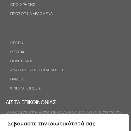
ΟΡΟΙ ΧΡΗΣΗΣ
ΠΡΟΣΩΠΙΚΑ ΔΕΔΟΜΕΝΑ
ΘΕΩΡΙΑ
ΙΣΤΟΡΙΑ
ΠΟΛΙΤΙΣΜΟΣ
ΑΝΑΚΟΙΝΩΣΕΙΣ – ΕΚΔΗΛΩΣΕΙΣ
ΠΑΙΔΕΙΑ
ΚΙΝΗΤΟΠΟΙΗΣΕΙΣ
ΛΙΣΤΑ ΕΠΙΚΟΙΝΩΝΙΑΣ
Εγγραφείτε στην λίστα επικοινωνίας μας για να είστε πάντα
ενημερωμένοι.
Σεβόμαστε την ιδιωτικότητά σας