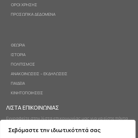
ΟΡΟΙ ΧΡΗΣΗΣ
ΠΡΟΣΩΠΙΚΑ ΔΕΔΟΜΕΝΑ
ΘΕΩΡΙΑ
ΙΣΤΟΡΙΑ
ΠΟΛΙΤΙΣΜΟΣ
ΑΝΑΚΟΙΝΩΣΕΙΣ – ΕΚΔΗΛΩΣΕΙΣ
ΠΑΙΔΕΙΑ
ΚΙΝΗΤΟΠΟΙΗΣΕΙΣ
ΛΙΣΤΑ ΕΠΙΚΟΙΝΩΝΙΑΣ
Εγγραφείτε στην λίστα επικοινωνίας μας για να είστε πάντα
ενημερωμένοι.
Σεβόμαστε την ιδιωτικότητά σας