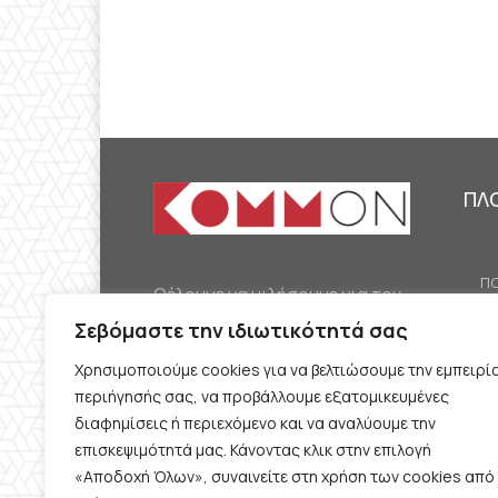
ΠΛ
ΠΟ
Θέλουμε να μιλήσουμε για τον
ΟΙ
κομμουνισμό της εποχής μας,
Σεβόμαστε την ιδιωτικότητά σας
ΕΡ
την αναγκαία αλλά όχι
Χρησιμοποιούμε cookies για να βελτιώσουμε την εμπειρί
ΔΙ
δεδομένη προοπτική.
περιήγησής σας, να προβάλλουμε εξατομικευμένες
Θέλουμε να μιλήσουμε
ΚΟ
διαφημίσεις ή περιεχόμενο και να αναλύουμε την
ταυτόχρονα για την
επισκεψιμότητά μας. Κάνοντας κλικ στην επιλογή
ΠΡ
«Αποδοχή Όλων», συναινείτε στη χρήση των cookies από
καθημερινή επιβίωση και τον