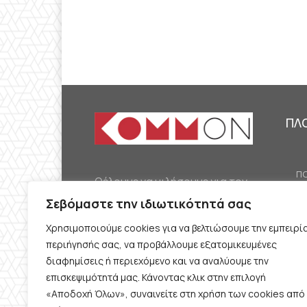
ΠΛ
ΠΟ
Θέλουμε να μιλήσουμε για τον
ΟΙ
κομμουνισμό της εποχής μας,
Σεβόμαστε την ιδιωτικότητά σας
ΕΡ
την αναγκαία αλλά όχι
Χρησιμοποιούμε cookies για να βελτιώσουμε την εμπειρί
ΔΙ
δεδομένη προοπτική.
περιήγησής σας, να προβάλλουμε εξατομικευμένες
Θέλουμε να μιλήσουμε
ΚΟ
διαφημίσεις ή περιεχόμενο και να αναλύουμε την
ταυτόχρονα για την
επισκεψιμότητά μας. Κάνοντας κλικ στην επιλογή
ΠΡ
«Αποδοχή Όλων», συναινείτε στη χρήση των cookies από
καθημερινή επιβίωση και τον