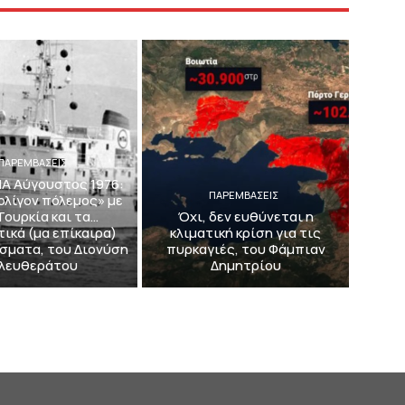
ΠΑΡΕΜΒΑΣΕΙΣ
ΙΑ Αύγουστος 1976:
ΠΑΡΕΜΒΑΣΕΙΣ
 ολίγον πόλεμος» με
Τουρκία και τα…
Όχι, δεν ευθύνεται η
τικά (μα επίκαιρα)
κλιματική κρίση για τις
σματα, του Διονύση
πυρκαγιές, του Φάμπιαν
λευθεράτου
Δημητρίου