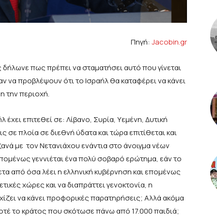
Πηγή:
Jacobin.gr
 δήλωνε πως πρέπει να σταματήσει αυτό που γίνεται
αν να προβλέψουν ότι το Ισραήλ θα καταφέρει να κάνει
η την περιοχή.
 έχει επιτεθεί σε: Λίβανο, Συρία, Υεμένη, Δυτική
ς σε πλοία σε διεθνή ύδατα και τώρα επιτίθεται και
ξανά με τον Νετανιάχου ενάντια στο άνοιγμα νέων
Επομένως γεννιέται ένα πολύ σοβαρό ερώτημα, εάν το
θετα από όσα λέει η ελληνική κυβέρνηση και επομένως
τικές χώρες και να διαπράττει γενοκτονία, η
χίζει να κάνει προφορικές παρατηρήσεις; Αλλά ακόμα
 ποτέ το κράτος που σκότωσε πάνω από 17.000 παιδιά;