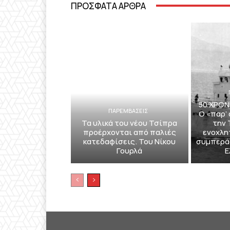
ΠΡΟΣΦΑΤΑ ΑΡΘΡΑ
50 ΧΡΟΝ
ΠΑΡΕΜΒΑΣΕΙΣ
Ο «παρ’
Τα υλικά του νέου Τσίπρα
την 
προέρχονται από παλιές
ενοχλη
κατεδαφίσεις. Του Νίκου
συμπερά
Γουρλά
Ε