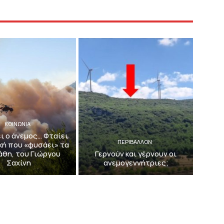
ΚΟΙΝΩΝΙΑ
ει ο άνεμος… Φταίει
ΠΕΡΙΒΆΛΛΟΝ
κή που «φυσάει» τα
λάθη, του Γιώργου
Γερνούν και γέρνουν οι
Σαχίνη
ανεμογεννήτριες;