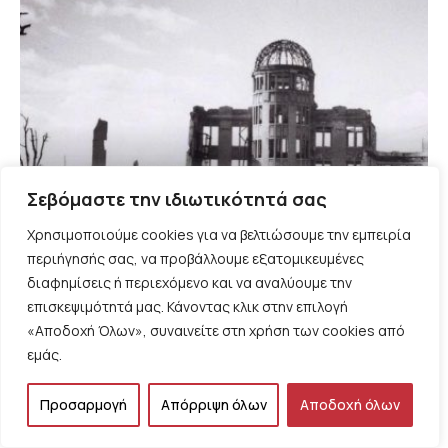
Σεβόμαστε την ιδιωτικότητά σας
Χρησιμοποιούμε cookies για να βελτιώσουμε την εμπειρία
περιήγησής σας, να προβάλλουμε εξατομικευμένες
ΑΝΑΚΟΙΝΩΣΕΙΣ - ΕΚΔΗΛΩΣΕΙΣ
διαφημίσεις ή περιεχόμενο και να αναλύουμε την
81 χρόνια από τις επιθέσεις των ΗΠΑ στη
επισκεψιμότητά μας. Κάνοντας κλικ στην επιλογή
Χιροσίμα και το Ναγκασάκι
«Αποδοχή Όλων», συναινείτε στη χρήση των cookies από
εμάς.
Προσαρμογή
Απόρριψη όλων
Αποδοχή όλων