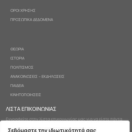
ΟΡΟΙ ΧΡΗΣΗΣ
ΠΡΟΣΩΠΙΚΑ ΔΕΔΟΜΕΝΑ
ΘΕΩΡΙΑ
ΙΣΤΟΡΙΑ
ΠΟΛΙΤΙΣΜΟΣ
ΑΝΑΚΟΙΝΩΣΕΙΣ – ΕΚΔΗΛΩΣΕΙΣ
ΠΑΙΔΕΙΑ
ΚΙΝΗΤΟΠΟΙΗΣΕΙΣ
ΛΙΣΤΑ ΕΠΙΚΟΙΝΩΝΙΑΣ
Εγγραφείτε στην λίστα επικοινωνίας μας για να είστε πάντα
ενημερωμένοι.
Σεβόμαστε την ιδιωτικότητά σας